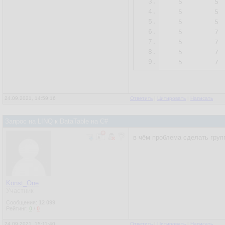
3.
   5	    5	       6

4.
   5	    5	       7

5.
   5	    5	       8

6.
   5	    7	       10

7.
   5	    7	       11

8.
   5	    7	       12

9.
24.09.2021, 14:59:16
Ответить
|
Цитировать
|
Написать
Запрос на LINQ к DataTable на C#
в чём проблема сделать групп
Konst_One
Участник
Сообщения:
12 099
Рейтинг:
0
/
0
24.09.2021, 15:11:40
Ответить
|
Цитировать
|
Написать