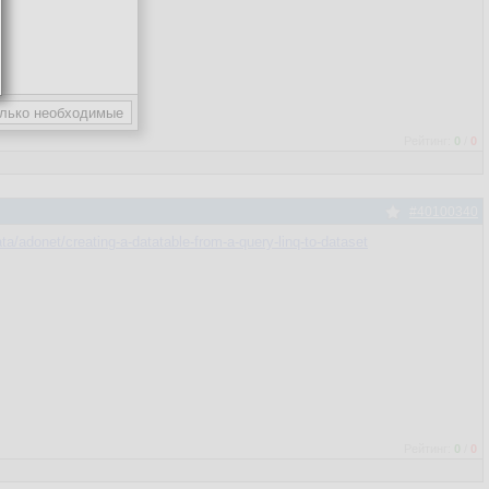
Рейтинг:
0
/
0
#40100340
ta/adonet/creating-a-datatable-from-a-query-linq-to-dataset
Рейтинг:
0
/
0