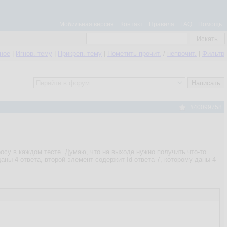
Мобильная версия
Контакт
Правила
FAQ
Помощь
нное
|
Игнор. тему
|
Прикреп. тему
|
Пометить прочит.
/
непрочит.
|
Фильтр
#40099758
осу в каждом тесте. Думаю, что на выходе нужно получить что-то
 даны 4 ответа, второй элемент содержит Id ответа 7, которому даны 4