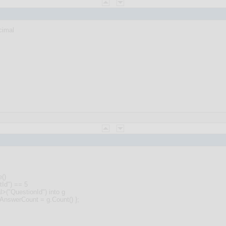
cimal
e()
tId") == 5
l>("QuestionId") into g
 AnswerCount = g.Count() };