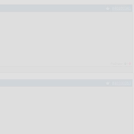
#40100341
Рейтинг:
0
/
0
#40100353