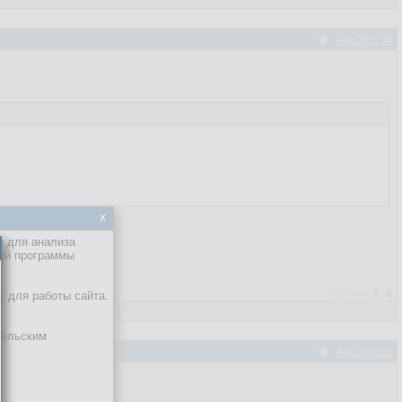
#40099790
x
е для анализа
кой программы
Рейтинг:
0
/
0
х для работы сайта.
тельским
#40099805