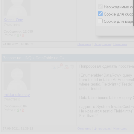
Необходимые co
Cookie для сбор
Konst_One
Cookie для марк
Участник
Сообщения:
12 099
Рейтинг:
0
/
0
24.09.2021, 16:06:52
Ответить
|
Цитировать
|
Написать
Запрос на LINQ к DataTable на C#
Попробовал сделать простень
IEnumerable<DataRow> query 
from testid in table.AsEnumerab
where testid.Field<int>("TestId"
select testid;
mikka sikorsky
DataTable boundTable = query
Участник
Сообщения:
84
падает с System.InvalidCast
Рейтинг:
0
/
0
Не нравится testid.Field<int>("
Как быть?
27.09.2021, 21:39:12
Ответить
|
Цитировать
|
Написать