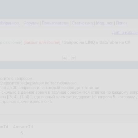
Избранное
Форумы
|
Пользователи
|
Статистика
|
Мод. лог
|
Поиск
Доб. в избра
ор отключен]
[закрыт для гостей]
/
Запрос на LINQ к DataTable на C#
огите с запросом.
 содержится информация по тестированию.
ся до 30 вопросов и на каждый вопрос до 7 ответов.
сколько в данное время в таблице содержится ответов по каждому вопр
а [{5, 4}, {7, 4} ], где первый элемент содержит Id вопроса 5, которому
в данное время известно - 5.