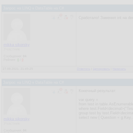
Запрос на LINQ к DataTable на C#
Сработало! Заменил int на de
mikka sikorsky
Участник
Сообщения:
84
Рейтинг:
0
/
0
27.09.2021, 21:45:25
Ответить
|
Цитировать
|
Написать
Запрос на LINQ к DataTable на C#
Конечный результат:
var query =
from test in table.AsEnumerabl
where test.Field<decimal>("Tes
group test by test.Field<decima
select new { Question = g.Key,
mikka sikorsky
Участник
Сообщения:
84