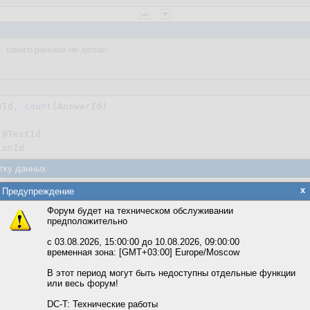
, такого раньше не делал.
nId, 
count
тку данных
яется обработка файлов cookie, необходимых для работы сайта, а такж
x
Предупреждение
та и улучшения предоставляемых сервисов с использованием метричес
не знаю.
римера на будущее. Спасибо
Форум будет на техническом обслуживании
предположительно
вать сайт, вы даёте согласие на обработку файлов cookie, необходимы
ожете выбрать по своему усмотрению.
с 03.08.2026, 15:00:00 до 10.08.2026, 09:00:00
временная зона: [GMT+03:00] Europe/Moscow
м ссылкам мы можете ознакомиться с действующим на сайте пользова
итикой конфиденциальности.
В этот период могут быть недоступны отдельные функции
или весь форум!
соглашение
u/dotnet/csharp/linq/group-query-results
циальности
DC-T: Технические работы