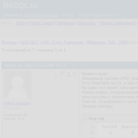
ReSQL.ru
powered by
simpleCommunicator
- 2.0.61 © 2026 Programmizd 02
Гость
Войти
|
Регистрация
|
Профиль
|
Очистить
Новые сообщения
|
Форумы
/
ADO.NET, LINQ, Entity Framework, NHibernate, DAL, ORM
[игн
7
сообщений из
7
, страница
1
из
1
Запрос на LINQ к DataTable на C#
Приветствую!
Уважаемые знатоки LINQ, пом
Есть DataTable на C#, в ней
На один тест может приходить
Нужен запрос, отображающий 
типа массива с элементами тип
ответов. Id выбранного теста 
mikka sikorsky
Пример таблицы:
Участник
Сообщения:
84
Код: sql
Рейтинг:
0
/
0
1.
TestId	QuestionId  AnswerId

2.
   5	    5	       5
