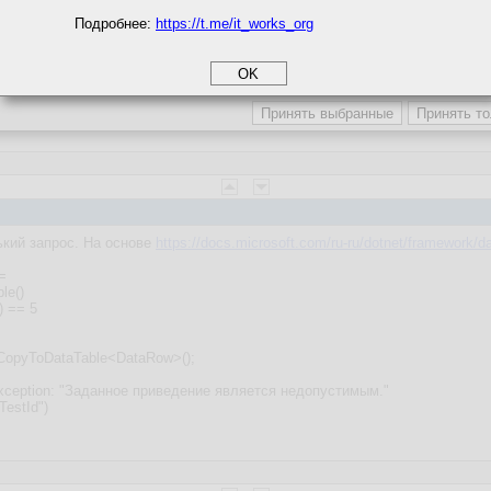
Подробнее:
https://t.me/it_works_org
okie
а статистики
етинга и рекламы
кий запрос. На основе
https://docs.microsoft.com/ru-ru/dotnet/framework/da
=
le()
) == 5
.CopyToDataTable<DataRow>();
Exception: "Заданное приведение является недопустимым."
TestId")