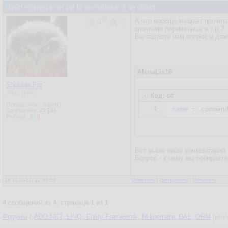
52.
            {

object reference not set to an instance of an object
53.
              
А что вообще мешает прочитат
54.
            }

значения переменных и т.п.?
Вы задаете нам вопрос и даж
55.
AlenaLis16
Shocker.Pro
Участник
Код: c#
Откуда: ->|<- :адуктО
1.
name
Сообщения:
23 134
Рейтинг:
0
/
0
Вот выше ваше комментарий: 
Вопрос - к чему вы собираете
14.11.2021, 22:05:54
Ответить
|
Цитировать
|
Написать
4
сообщений из
4
, страница
1
из
1
Форумы
/
ADO.NET, LINQ, Entity Framework, NHibernate, DAL, ORM
[игн