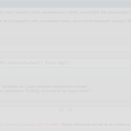
  DisplayAlert(
"Ошибка!"
, 
"Ошибка! Повторите попытку! Од
ь текст ошибки, взять внимательно строку, на которой она происходит 
е не утруждаете себя указанием строки, на которой возникает ошибка? 
"проверка на существование введённого логина"
сь применить ToString, если логин не существует?
ор отключен]
[закрыт для гостей]
/
object reference not set to an instance