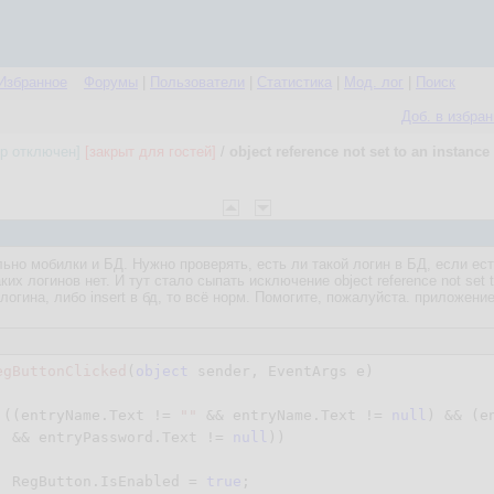
Избранное
Форумы
|
Пользователи
|
Статистика
|
Мод. лог
|
Поиск
Доб. в избра
ор отключен]
[закрыт для гостей]
/
object reference not set to an instance
ьно мобилки и БД. Нужно проверять, есть ли такой логин в БД, если ест
ких логинов нет. И тут стало сыпать исключение object reference not set t
 логина, либо insert в бд, то всё норм. Помогите, пожалуйста. приложени
egButtonClicked
(
object
 sender, EventArgs e
)

 ((entryName.Text != 
""
 && entryName.Text != 
null
) && (e
  && entryPassword.Text != 
null
))

  RegButton.IsEnabled = 
true
;
