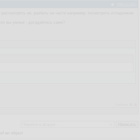
#40111961
но или несколько полей пусты!"
, 
"OK"
);

и рассмотреть ее, разбить на части например, посмотреть отладчиком
Мол вы умные - догадайтесь сами?
Рейтинг:
0
/
0
 of an object