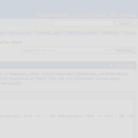
Мобильная версия
Контакт
Правила
FAQ
Помощь
нное
|
Игнор. тему
|
Прикреп. тему
|
Пометить прочит.
/
непрочит.
|
Фильтр
 of an object
#40111890
ь, то выводить алёрт. С этой задачей я справилась, но затем нужно
o an instance of an object. При том, что если юзать только одно
е на xamarin
ntryLogin.Text != 
""
 && entryLogin.Text != 
null
) && (ent