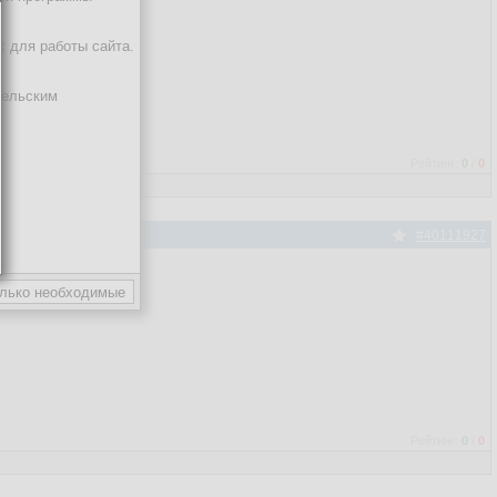
sionAddUser, con); 
//change
х для работы сайта.
тельским
трировались!"
, 
"OK"
);

Рейтинг:
0
/
0
#40111927
 упражнение
Рейтинг:
0
/
0
ь!", "OK");