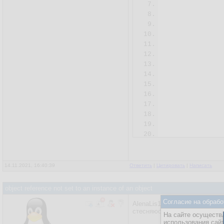
7.
8.
9.
               
10.
11.
               
12.
               
13.
14.
15.
16.
17.
              
18.
19.
20.
              
21.
22.
23.
               
14.11.2021, 16:40:39
Ответить
|
Цитировать
|
Написать
24.
              
25.
               
object reference not set to an instance of an object
26.
Согласие на обрабо
AlenaLis16,
27.
               
стесняюсь спросить, этот код
28.
На сайте осуществл
использования сай