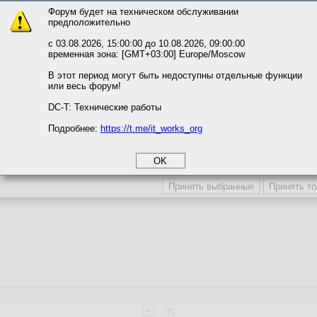
Форум будет на техническом обслуживании
              SqlCommand command = 
new
 SqlCommand(expres
предположительно
вать сайт, вы даёте согласие на обработку файлов cookie, необходимы
ожете выбрать по своему усмотрению.
              command.ExecuteNonQuery();

с 03.08.2026, 15:00:00 до 10.08.2026, 09:00:00
временная зона: [GMT+03:00] Europe/Moscow
м ссылкам мы можете ознакомиться с действующим на сайте пользова
              DisplayAlert(
"Успех!"
, 
"Вы успешно зарегис
итикой конфиденциальности.
В этот период могут быть недоступны отдельные функции
         }

или весь форум!
соглашение
     }

циальности
DC-T: Технические работы
catch
 (Exception ex)

     {

Подробнее:
https://t.me/it_works_org
okie
          DisplayAlert(
"Error"
, ex.ToString(), 
"OK"
);

а статистики
throw
;

етинга и рекламы
     }

, вы что) тут ни защиты банальной, ни чего-то другого. Просто очередное
finally
     {

         con.Close();

//DisplayAlert("Close","Close", "OK");
     }

 }

//DisplayAlert("Успех!", "Вы успешно зарегистрировалис
se