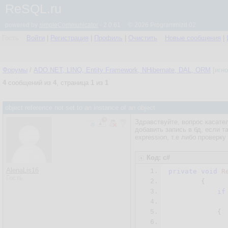
ReSQL.ru
powered by
simpleCommunicator
- 2.0.61 © 2026 Programmizd 02
Гость
Войти
|
Регистрация
|
Профиль
|
Очистить
Новые сообщения
|
Форумы
/
ADO.NET, LINQ, Entity Framework, NHibernate, DAL, ORM
[игн
4
сообщений из
4
, страница
1
из
1
object reference not set to an instance of an object
Здравствуйте, вопрос касател
добавить запись в бд, если та
expression, т.е либо проверку
Код: c#
AlenaLis16
1.
private
void
R
Гость
2.
{

3.
if
4.
              
5.
            {

6.
              