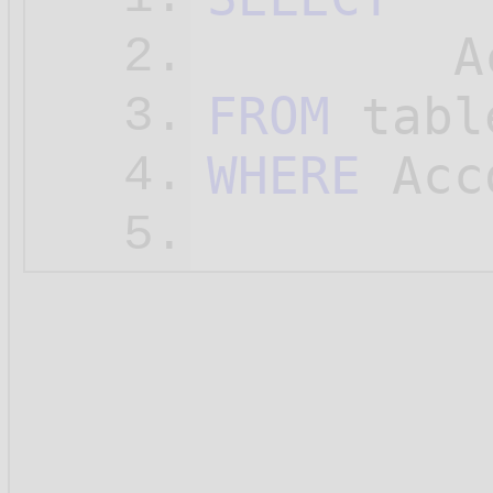
2.
FROM
3.
WHERE
 Acc
4.
5.