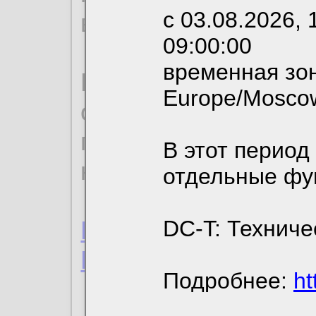
с 03.08.2026, 
вы можете выбрать
09:00:00
временная зон
По нижеприведенн
Europe/Mosco
ознакомиться с де
пользовательским 
В этот период
конфиденциальност
отдельные фу
Пользовательское 
DC-T: Техниче
Политика конфиде
Подробнее:
ht