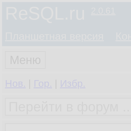
ReSQL.ru
2.0.61
Планшетная версия
Ко
Меню
Нов.
|
Гор.
|
Избр.