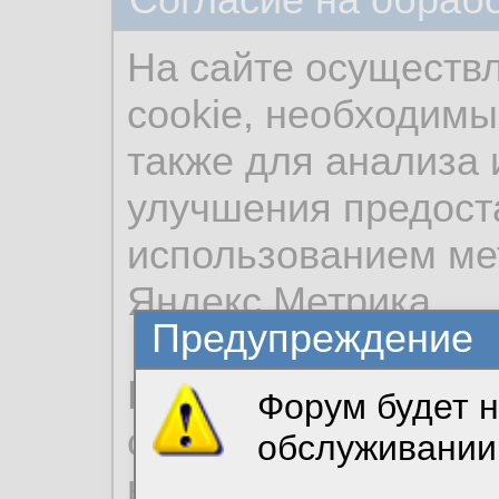
На сайте осуществ
cookie, необходимы
также для анализа 
улучшения предост
использованием ме
Яндекс.Метрика.
Предупреждение
Продолжая использо
Форум будет н
согласие на обрабо
обслуживании
необходимых для р