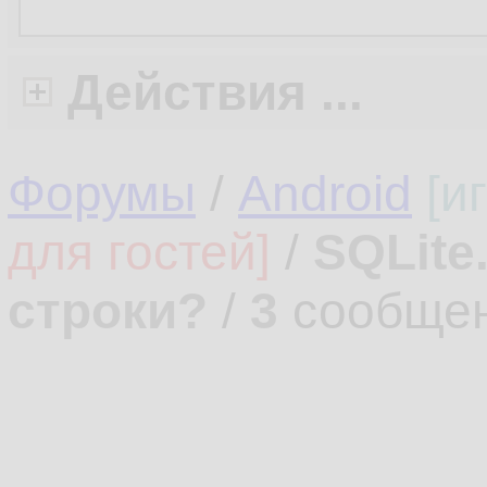
Действия ...
Форумы
/
Android
[и
для гостей]
/
SQLite
строки?
/
3
сообщен