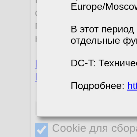
Europe/Mosco
ознакомиться с де
пользовательским 
В этот период
конфиденциальност
отдельные фу
Пользовательское 
DC-T: Техниче
Политика конфиде
Подробнее:
ht
Необходимые co
Cookie для сбор