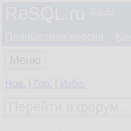
ReSQL.ru
2.0.61
Планшетная версия
Ко
Меню
Нов.
|
Гор.
|
Избр.