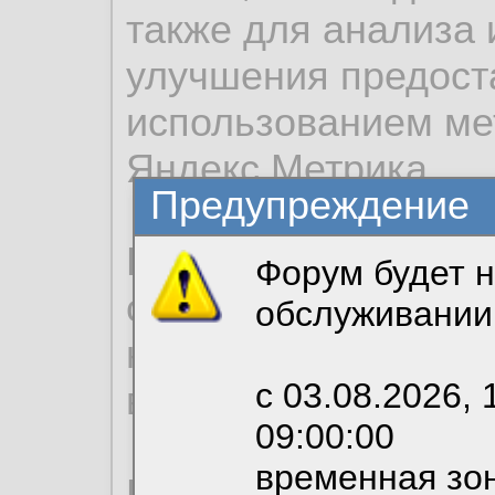
также для анализа 
улучшения предост
использованием ме
Яндекс.Метрика.
Предупреждение
Продолжая использо
Форум будет н
согласие на обрабо
обслуживании
необходимых для р
с 03.08.2026, 
вы можете выбрать
09:00:00
временная зон
По нижеприведенн