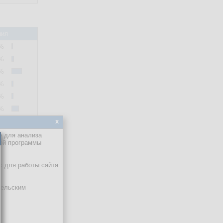
ния
 %
 %
 %
 %
 %
 %
x
 %
 %
е для анализа
кой программы
 %
 %
х для работы сайта.
 %
 %
тельским
 %
 %
 %