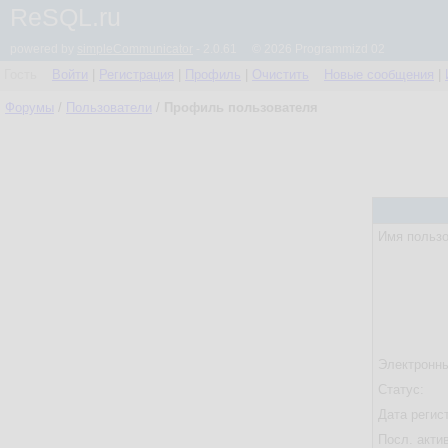
ReSQL.ru
powered by
simpleCommunicator
- 2.0.61 © 2026 Programmizd 02
Гость
Войти
|
Регистрация
|
Профиль
|
Очистить
Новые сообщения
|
Форумы
/
Пользователи
/
Профиль пользователя
Имя пользо
Электронны
Статус:
Дата регис
Посл. акти