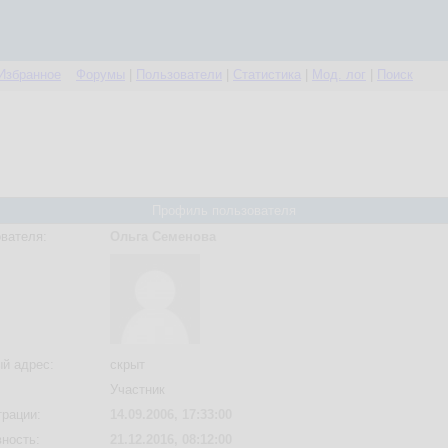
Избранное
Форумы
|
Пользователи
|
Статистика
|
Мод. лог
|
Поиск
Профиль пользователя
вателя:
Ольга Семенова
й адрес:
скрыт
Участник
трации:
14.09.2006, 17:33:00
вность:
21.12.2016, 08:12:00