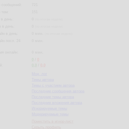
 сообщений:
721
 тем:
151
в день:
0
(по итогам недели)
 в день:
0
(по итогам недели)
йн в день:
0 мин.
(по итогам недели)
йн посл. 24
0 мин.
мя онлайн:
0 мин.
0
/
0
й:
0,0
/
0,0
Мод. лог
Темы автора
Темы с участием автора
Последние сообщения автора
Последние темы автора
Последние вложения автора
Игнорируемые темы
Модерируемые темы
Поместить в игнор-лист
Скрыть профиль