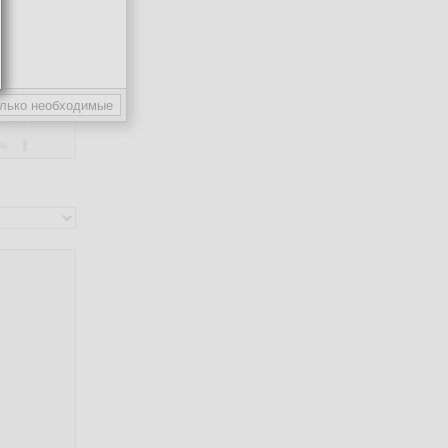
 %
 %
 %
 %
 %
 %