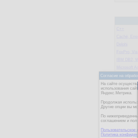
C++
Caché, Ens
Delphi
FoxPro, Vis
IBM DB2, W
Microsoft A
Microsoft Of
Согласие на обрабо
Microsoft S
На сайте осуществл
использования сай
MySQL
Яндекс.Метрика.
NoSQL, Big
Продолжая использо
OLAP и D
Другие опции вы м
Oracle
По нижеприведенны
соглашением и пол
Oracle APE
PHP, Perl, 
Пользовательское 
Политика конфиден
PostgreSQ