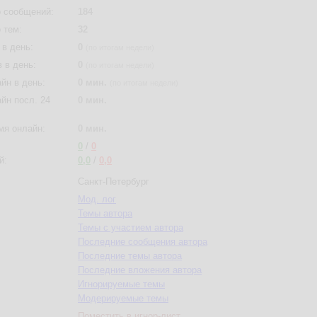
 сообщений:
184
 тем:
32
в день:
0
(по итогам недели)
 в день:
0
(по итогам недели)
йн в день:
0 мин.
(по итогам недели)
йн посл. 24
0 мин.
мя онлайн:
0 мин.
0
/
0
й:
0,0
/
0,0
Санкт-Петербург
Мод. лог
Темы автора
Темы с участием автора
Последние сообщения автора
Последние темы автора
Последние вложения автора
Игнорируемые темы
Модерируемые темы
Поместить в игнор-лист