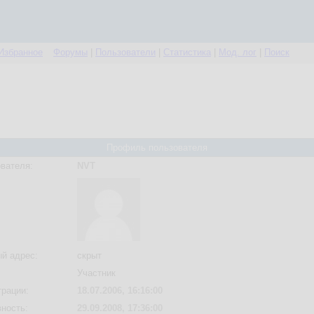
Избранное
Форумы
|
Пользователи
|
Статистика
|
Мод. лог
|
Поиск
Профиль пользователя
вателя:
NVT
й адрес:
скрыт
Участник
трации:
18.07.2006, 16:16:00
вность:
29.09.2008, 17:36:00