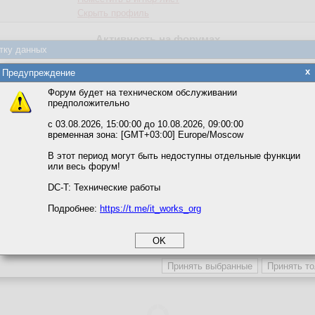
Скрыть профиль
Активность на форумах
тку данных
Форум
Сообщения
яется обработка файлов cookie, необходимых для работы сайта, а такж
x
Предупреждение
та и улучшения предоставляемых сервисов с использованием метричес
ccess
114
62,0 %
Форум будет на техническом обслуживании
fice
20
10,9 %
предположительно
вать сайт, вы даёте согласие на обработку файлов cookie, необходимы
QL Server
44
23,9 %
ожете выбрать по своему усмотрению.
с 03.08.2026, 15:00:00 до 10.08.2026, 09:00:00
временная зона: [GMT+03:00] Europe/Moscow
.Net Framework
1
0,5 %
м ссылкам мы можете ознакомиться с действующим на сайте пользова
итикой конфиденциальности.
рование
2
1,1 %
В этот период могут быть недоступны отдельные функции
или весь форум!
п
3
1,6 %
соглашение
циальности
DC-T: Технические работы
Активность по дням
Подробнее:
https://t.me/it_works_org
okie
а статистики
етинга и рекламы