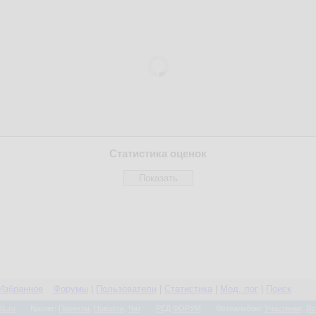
Статистика оценок
Избранное
Форумы
|
Пользователи
|
Статистика
|
Мод. лог
|
Поиск
L.ru
Кролег:
Проекты
,
Новости
,
Чат
РЕД ФОРУМ
Фотоальбом:
Участники
,
Вс