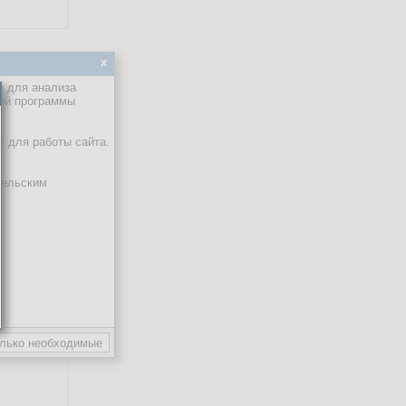
x
е для анализа
кой программы
х для работы сайта.
тельским