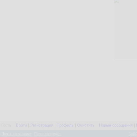
Гость
Войти
|
Регистрация
|
Профиль
|
Очистить
Новые сообщения
|
Польз. соглашение
Полит. конфиден.
NoSQ