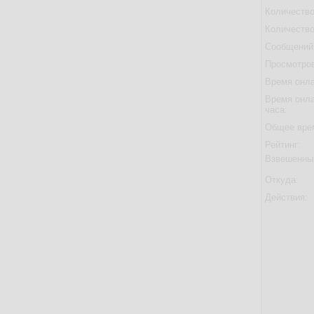
Количество
Количество
Сообщений 
Просмотров
Время онла
Время онла
часа:
Общее вре
Рейтинг:
Взвешенны
Откуда:
Действия: