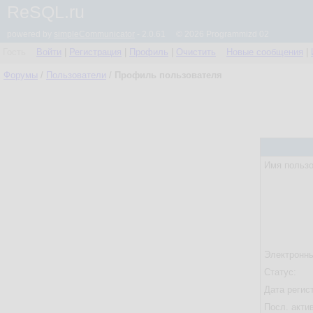
ReSQL.ru
powered by
simpleCommunicator
- 2.0.61 © 2026 Programmizd 02
Гость
Войти
|
Регистрация
|
Профиль
|
Очистить
Новые сообщения
|
Форумы
/
Пользователи
/
Профиль пользователя
Имя пользо
Электронны
Статус:
Дата регис
Посл. акти