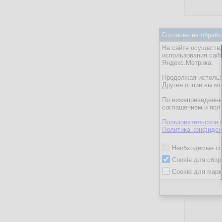
Согласие на обрабо
На сайте осуществл
использования сай
Microsoft A
Яндекс.Метрика.
Microsoft Of
Продолжая использо
Microsoft S
Другие опции вы м
WinForms, 
По нижеприведенны
соглашением и пол
Программи
Просто трё
Пользовательское 
Политика конфиден
Необходимые co
Cookie для сбор
Cookie для марк