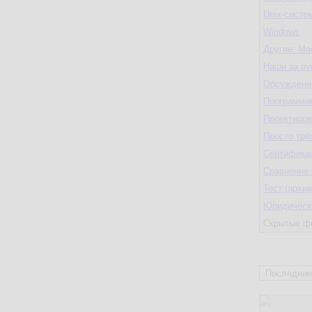
Unix-систе
Windows
Другие: Ma
Наши за р
Обсуждение
Программи
Проектиро
Просто трё
Сертификац
Сравнение
Тест (архив
Юридическ
Скрытые ф