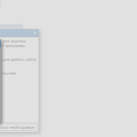
x
е для анализа
кой программы
х для работы сайта.
тельским