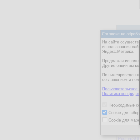
Согласие на обрабо
ASP.NET
На сайте осуществл
C++
использования сай
Яндекс.Метрика.
Delphi
Firebird, In
Продолжая использо
Другие опции вы м
Hardware
По нижеприведенны
IBM DB2, W
соглашением и пол
Informix
Пользовательское 
Java
Политика конфиден
Microsoft Of
Необходимые co
Microsoft S
Cookie для сбор
MySQL
Cookie для марк
Oracle
PHP, Perl, 
PostgreSQ