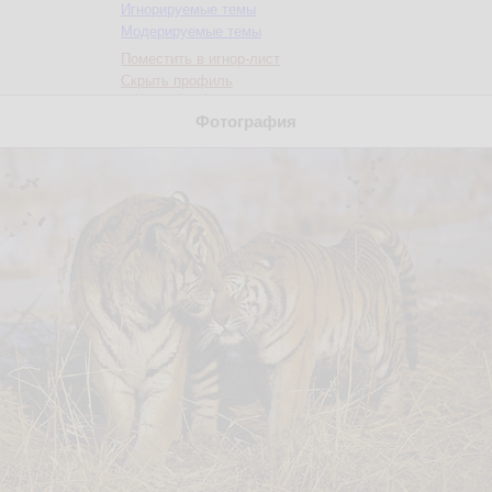
Игнорируемые темы
Модерируемые темы
Поместить в игнор-лист
Скрыть профиль
Фотография