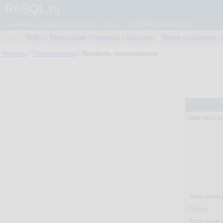
ReSQL.ru
powered by
simpleCommunicator
- 2.0.61 © 2026 Programmizd 02
Гость
Войти
|
Регистрация
|
Профиль
|
Очистить
Новые сообщения
|
Форумы
/
Пользователи
/
Профиль пользователя
Имя пользо
Электронны
Статус:
Дата регис