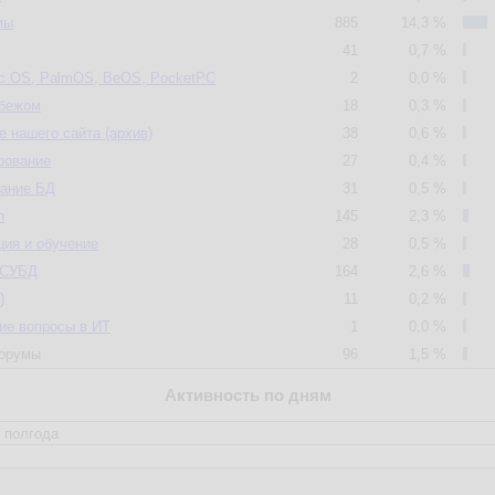
мы
885
14,3 %
41
0,7 %
c OS, PalmOS, BeOS, PocketPC
2
0,0 %
убежом
18
0,3 %
 нашего сайта (архив)
38
0,6 %
рование
27
0,4 %
вание БД
31
0,5 %
п
145
2,3 %
ия и обучение
28
0,5 %
 СУБД
164
2,6 %
)
11
0,2 %
ие вопросы в ИТ
1
0,0 %
орумы
96
1,5 %
Активность по дням