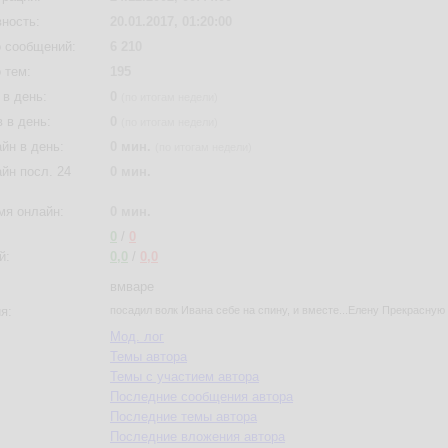
вность:
20.01.2017, 01:20:00
 сообщений:
6 210
 тем:
195
в день:
0
(по итогам недели)
 в день:
0
(по итогам недели)
йн в день:
0 мин.
(по итогам недели)
йн посл. 24
0 мин.
мя онлайн:
0 мин.
0
/
0
й:
0,0
/
0,0
вмваре
я:
посадил волк Ивана себе на спину, и вместе...Елену Прекрасную 
Мод. лог
Темы автора
Темы с участием автора
Последние сообщения автора
Последние темы автора
Последние вложения автора