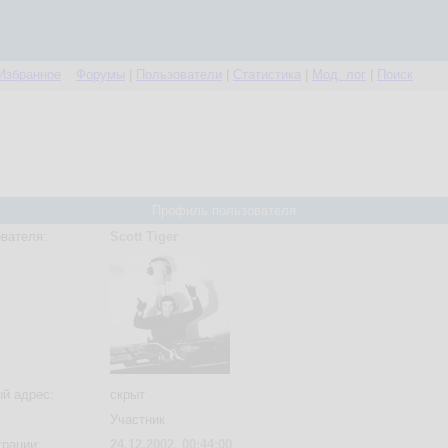
Избранное
Форумы
|
Пользователи
|
Статистика
|
Мод. лог
|
Поиск
Профиль пользователя
вателя:
Scott Tiger
й адрес:
скрыт
Участник
трации:
24.12.2002, 00:44:00