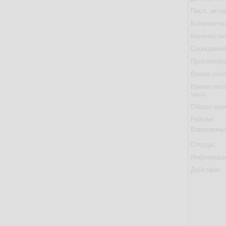
Посл. акти
Количество
Количество
Сообщений 
Просмотров
Время онла
Время онла
часа:
Общее вре
Рейтинг:
Взвешенны
Откуда:
Информаци
Действия: