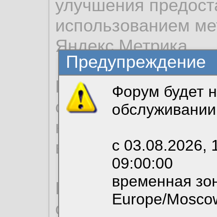
улучшения предост
использованием ме
Яндекс.Метрика.
Предупреждение
Продолжая использо
Форум будет н
согласие на обрабо
обслуживании
необходимых для р
с 03.08.2026, 
вы можете выбрать
09:00:00
временная зон
По нижеприведенн
Europe/Mosco
ознакомиться с де