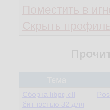
Поместить в игн
Скрыть профил
Прочи
Тема
Сборка libpq.dll
Pos
битностью 32 для