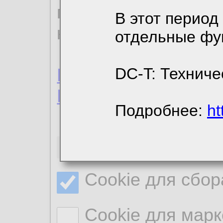
пользовательским 
В этот период
конфиденциальност
отдельные фу
Пользовательское 
DC-T: Техниче
Политика конфиде
Подробнее:
ht
Необходимые co
Cookie для сбор
Cookie для марк