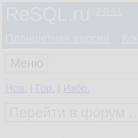
ReSQL.ru
2.0.61
Планшетная версия
Ко
Меню
Нов.
|
Гор.
|
Избр.