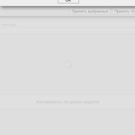
етинга и рекламы
3
100,0 %
Активность по дням
Активность по дням недели