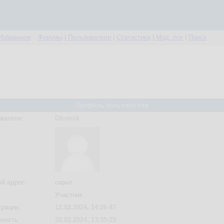
Избранное
Форумы
|
Пользователи
|
Статистика
|
Мод. лог
|
Поиск
Профиль пользователя
вателя:
Ohotnik
й адрес:
скрыт
Участник
трации:
12.02.2024, 14:26:47
вность:
20.02.2024, 13:35:25