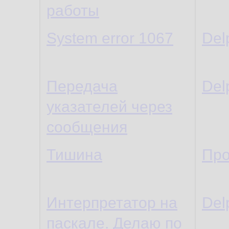
работы
System error 1067
Del
Передача
Del
указателей через
сообщения
Тишина
Про
Интерпретатор на
Del
паскале. Делаю по