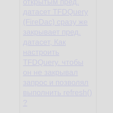
открытым пред.
датасет TFDQuery
(FireDac) сразу же
закрывает пред.
датасет, Как
настроить
TFDQuery. чтобы
он не закрывал
запрос и позволял
выполнить refresh()
?