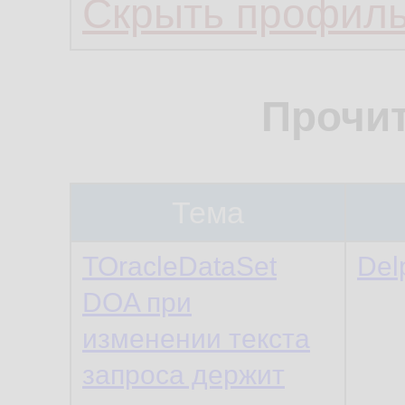
Скрыть профил
Прочи
Тема
TOracleDataSet
Del
DOA при
изменении текста
запроса держит