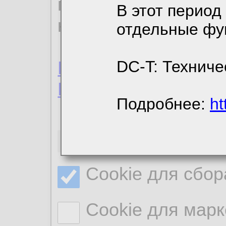
пользовательским 
В этот период
конфиденциальност
отдельные фу
Пользовательское 
DC-T: Техниче
Политика конфиде
Подробнее:
ht
Необходимые co
Cookie для сбор
Cookie для марк