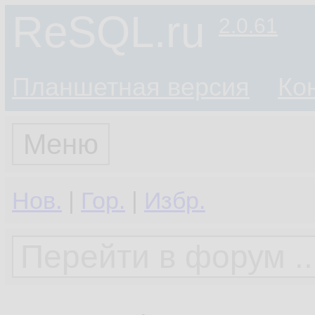
ReSQL.ru
2.0.61
Планшетная версия
Ко
Меню
Нов.
|
Гор.
|
Избр.