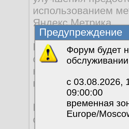
использованием ме
Яндекс.Метрика.
Предупреждение
Продолжая использо
Форум будет н
согласие на обрабо
обслуживании
необходимых для р
с 03.08.2026, 
вы можете выбрать
09:00:00
временная зон
По нижеприведенн
Europe/Mosco
ознакомиться с де