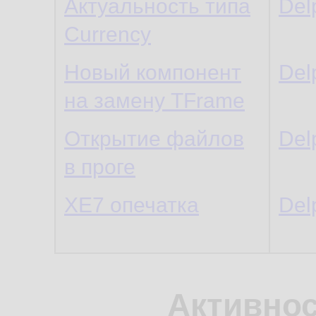
Актуальность типа
Del
Currency
Новый компонент
Del
на замену TFrame
Открытие файлов
Del
в проге
XE7 опечатка
Del
Активнос