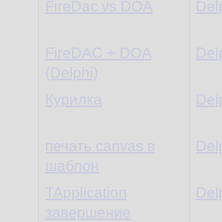
FireDac vs DOA
Del
FireDAC + DOA
Del
(Delphi)
Курилка
Del
печать canvas в
Del
шаблон
TApplication
Del
завершение