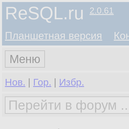
ReSQL.ru
2.0.61
Планшетная версия
Ко
Меню
Нов.
|
Гор.
|
Избр.