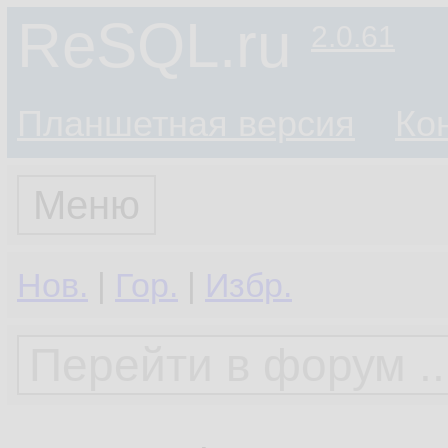
ReSQL.ru
2.0.61
Планшетная версия
Ко
Меню
Нов.
|
Гор.
|
Избр.