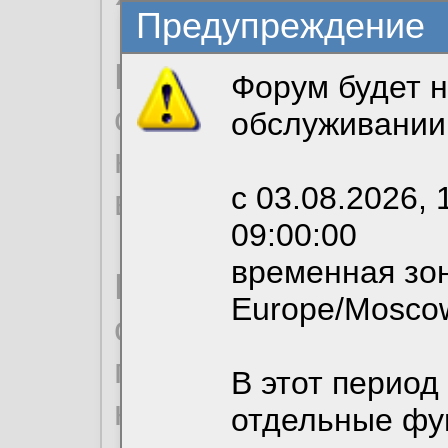
Предупреждение
Продолжая использо
Форум будет н
согласие на обрабо
обслуживании
необходимых для р
с 03.08.2026, 
вы можете выбрать
09:00:00
временная зон
По нижеприведенн
Europe/Mosco
ознакомиться с де
пользовательским 
В этот период
конфиденциальност
отдельные фу