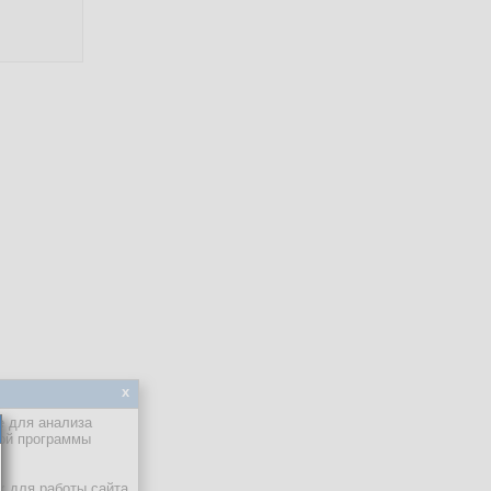
x
е для анализа
кой программы
х для работы сайта.