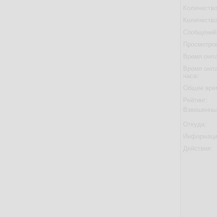
Количество
Количество
Сообщений 
Просмотров
Время онла
Время онла
часа:
Общее вре
Рейтинг:
Взвешенны
Откуда:
Информаци
Действия: