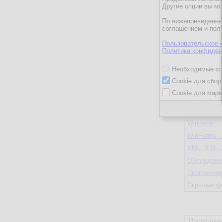
Другие опции вы м
По нижеприведенны
C++
соглашением и пол
Delphi
Пользовательское 
Hardware
Политика конфиден
HTML, Java
Необходимые co
Microsoft S
Cookie для сбор
MySQL
Cookie для марк
PHP, Perl, 
Unix-систе
Windows
WinForms, 
XML, XSL, 
Обсуждение
Программи
Скрытые ф