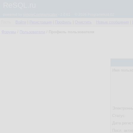
ReSQL.ru
powered by
simpleCommunicator
- 2.0.61 © 2026 Programmizd 02
Гость
Войти
|
Регистрация
|
Профиль
|
Очистить
Новые сообщения
|
Форумы
/
Пользователи
/
Профиль пользователя
Имя пользо
Электронны
Статус:
Дата регис
Посл. акти