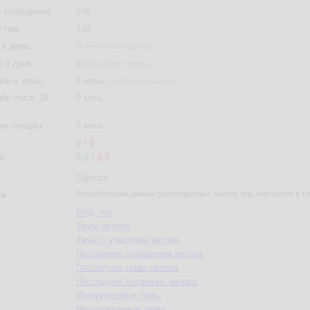
 сообщений:
546
 тем:
145
в день:
0
(по итогам недели)
 в день:
0
(по итогам недели)
йн в день:
0 мин.
(по итогам недели)
йн посл. 24
0 мин.
мя онлайн:
0 мин.
0
/
0
й:
0,0
/
0,0
Одесса
я:
Разрабатываю движки разнообразных сайтов, игр, магазинов и т.п
Мод. лог
Темы автора
Темы с участием автора
Последние сообщения автора
Последние темы автора
Последние вложения автора
Игнорируемые темы
Модерируемые темы