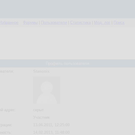
Избранное
Форумы
|
Пользователи
|
Статистика
|
Мод. лог
|
Поиск
Профиль пользователя
вателя:
Stasonix
й адрес:
скрыт
Участник
трации:
13.06.2011, 12:25:00
вность:
14.02.2013, 11:48:00