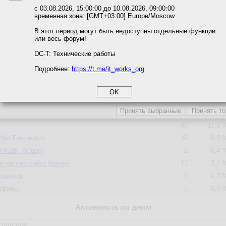
ожете выбрать по своему усмотрению.
с 03.08.2026, 15:00:00 до 10.08.2026, 09:00:00
Форум
Сообщени
временная зона: [GMT+03:00] Europe/Moscow
м ссылкам мы можете ознакомиться с действующим на сайте пользова
4
0,7 
итикой конфиденциальности.
В этот период могут быть недоступны отдельные функции
7
1,3 
или весь форум!
соглашение
29
5,3 
циальности
DC-T: Технические работы
Script, VBScript, CSS
80
14,7 
Подробнее:
https://t.me/it_works_org
okie
QL Server
13
2,4 
а статистики
21
3,8 
етинга и рекламы
Python
190
34,8 
мы
37
6,8 
96
17,6 
.Net Framework
49
9,0 
XPath, XQuery
2
0,4 
 нашего сайта (архив)
12
2,2 
рование
1
0,2 
орумы
5
0,9 
Активность по дням