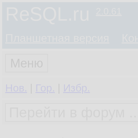
ReSQL.ru
2.0.61
Планшетная версия
Ко
Меню
Нов.
|
Гор.
|
Избр.