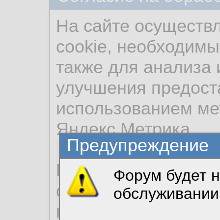
На сайте осуществ
cookie, необходимы
также для анализа 
улучшения предост
использованием ме
Яндекс.Метрика.
Предупреждение
Продолжая использо
Форум будет н
согласие на обрабо
обслуживании
необходимых для р