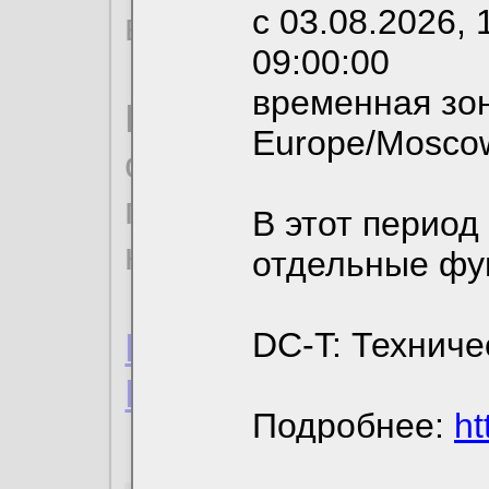
с 03.08.2026, 
вы можете выбрать
09:00:00
временная зон
По нижеприведенн
Europe/Mosco
ознакомиться с де
пользовательским 
В этот период
конфиденциальност
отдельные фу
Пользовательское 
DC-T: Техниче
Политика конфиде
Подробнее:
ht