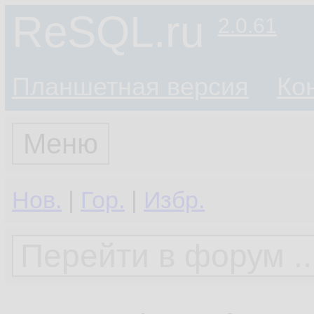
ReSQL.ru
2.0.61
Планшетная версия
Ко
Меню
Нов.
|
Гор.
|
Избр.