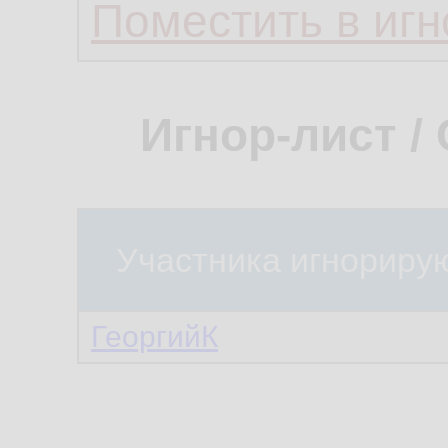
Поместить в игн
Игнор-лист /
Участника игнориру
ГеоргийК