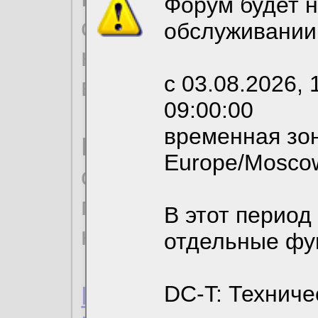
Форум будет н
согласие на обрабо
обслуживании
необходимых для р
с 03.08.2026, 
вы можете выбрать
09:00:00
временная зон
По нижеприведенн
Europe/Mosco
ознакомиться с де
пользовательским 
В этот период
конфиденциальност
отдельные фу
Пользовательское 
DC-T: Техниче