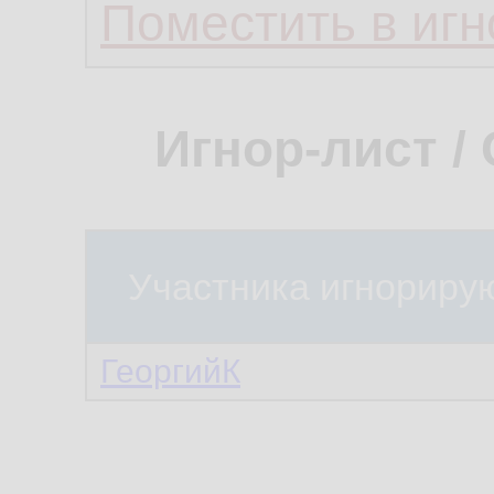
Поместить в игн
Игнор-лист /
Участника игнориру
ГеоргийК