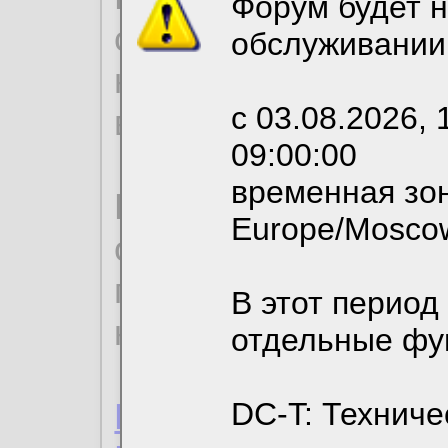
Форум будет н
согласие на обрабо
обслуживании
необходимых для р
с 03.08.2026, 
вы можете выбрать
09:00:00
временная зон
По нижеприведенн
Europe/Mosco
ознакомиться с де
пользовательским 
В этот период
конфиденциальност
отдельные фу
Пользовательское 
DC-T: Техниче