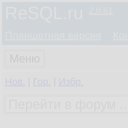
ReSQL.ru
2.0.61
Планшетная версия
Ко
Меню
Нов.
|
Гор.
|
Избр.