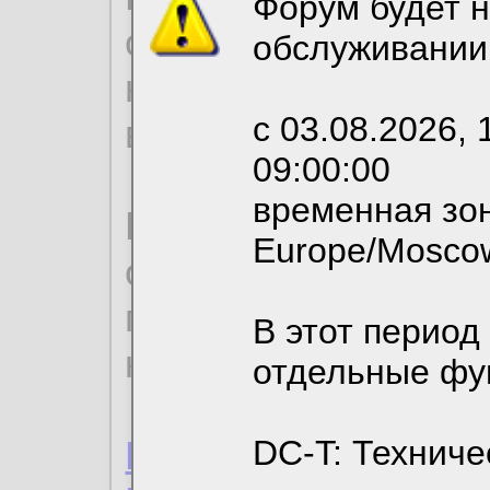
Форум будет н
согласие на обрабо
обслуживании
необходимых для р
с 03.08.2026, 
вы можете выбрать
09:00:00
временная зон
По нижеприведенн
Europe/Mosco
ознакомиться с де
пользовательским 
В этот период
конфиденциальност
отдельные фу
Пользовательское 
DC-T: Техниче