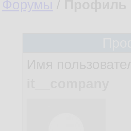
Форумы
/
Профиль 
Про
Имя пользовате
it__company