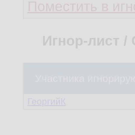
Поместить в игн
Игнор-лист /
Участника игнориру
ГеоргийК