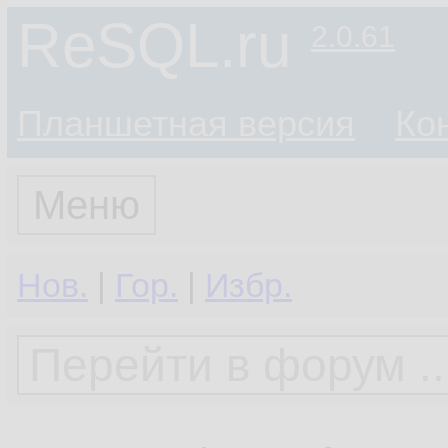
ReSQL.ru
2.0.61
Планшетная версия
Ко
Меню
Нов.
|
Гор.
|
Избр.