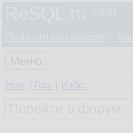
ReSQL.ru
2.0.61
Планшетная версия
Ко
Меню
Нов.
|
Гор.
|
Избр.