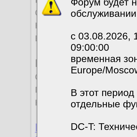
Форум будет н
согласие на обрабо
обслуживании
необходимых для р
с 03.08.2026, 
вы можете выбрать
09:00:00
временная зон
По нижеприведенн
Europe/Mosco
ознакомиться с де
пользовательским 
В этот период
конфиденциальност
отдельные фу
Пользовательское 
DC-T: Техниче