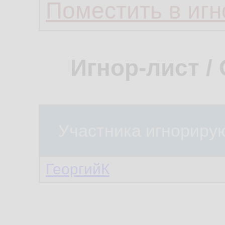
Поместить в игн
Игнор-лист /
Участника игнориру
ГеоргийК