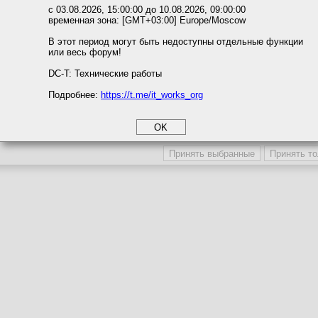
Темы с участием автора
ожете выбрать по своему усмотрению.
с 03.08.2026, 15:00:00 до 10.08.2026, 09:00:00
Последние сообщения автора
временная зона: [GMT+03:00] Europe/Moscow
м ссылкам мы можете ознакомиться с действующим на сайте пользова
Последние темы автора
итикой конфиденциальности.
В этот период могут быть недоступны отдельные функции
Последние вложения автора
или весь форум!
соглашение
Поместить в игнор-лист
циальности
DC-T: Технические работы
Игнор-лист / Сокрытие профиля
Подробнее:
https://t.me/it_works_org
okie
а статистики
Участника игнорируют
Профиль участника скрыв
етинга и рекламы