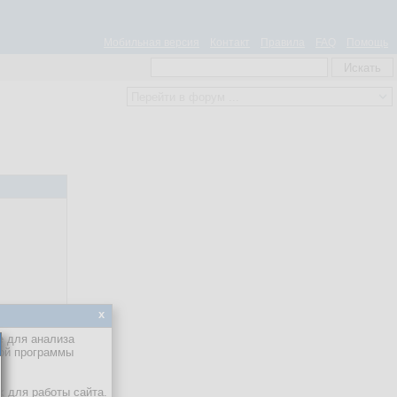
Мобильная версия
Контакт
Правила
FAQ
Помощь
x
е для анализа
кой программы
х для работы сайта.