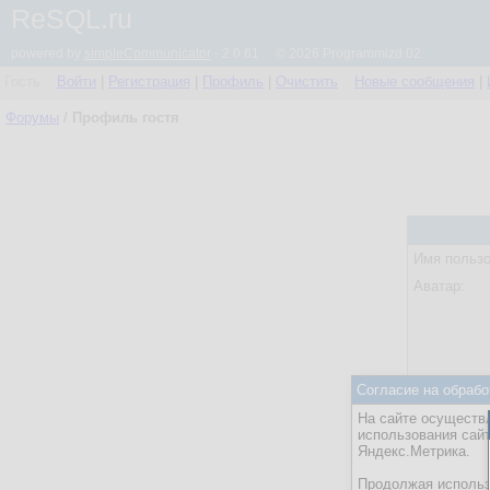
ReSQL.ru
powered by
simpleCommunicator
- 2.0.61 © 2026 Programmizd 02
Гость
Войти
|
Регистрация
|
Профиль
|
Очистить
Новые сообщения
|
Форумы
/
Профиль гостя
Имя пользо
Аватар:
Согласие на обрабо
Статус:
На сайте осуществл
Посл. акти
использования сай
Яндекс.Метрика.
Действия:
Продолжая использо