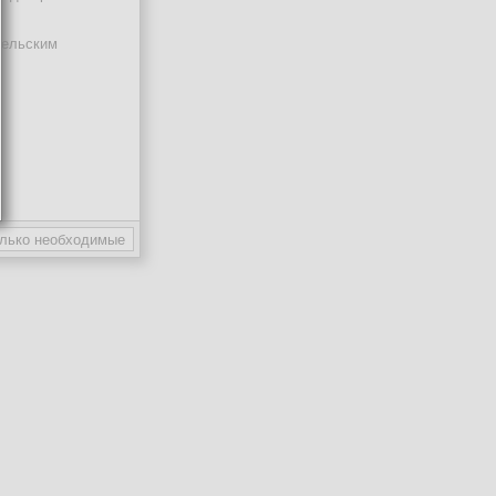
тельским
ают