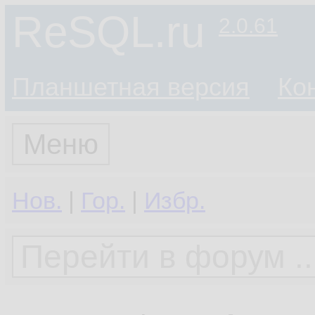
ReSQL.ru
2.0.61
Планшетная версия
Ко
Меню
Нов.
|
Гор.
|
Избр.