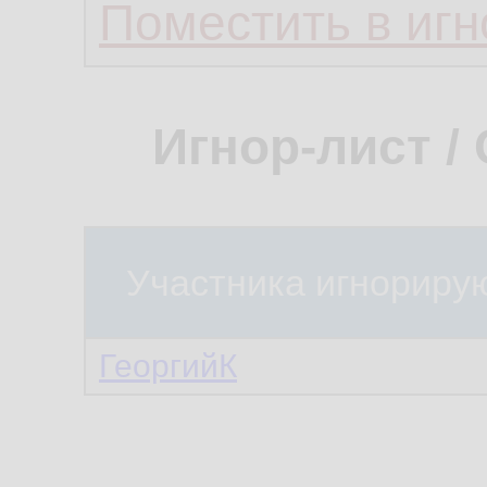
Поместить в игн
Игнор-лист /
Участника игнориру
ГеоргийК