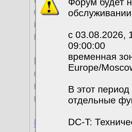
Форум будет н
согласие на обрабо
обслуживании
необходимых для р
с 03.08.2026, 
вы можете выбрать
09:00:00
временная зон
По нижеприведенн
Europe/Mosco
ознакомиться с де
пользовательским 
В этот период
конфиденциальност
отдельные фу
Пользовательское 
DC-T: Техниче