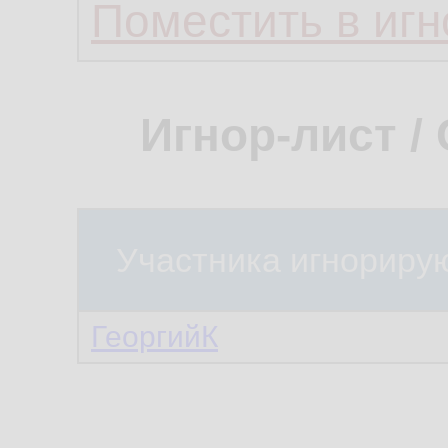
Поместить в игн
Игнор-лист /
Участника игнориру
ГеоргийК