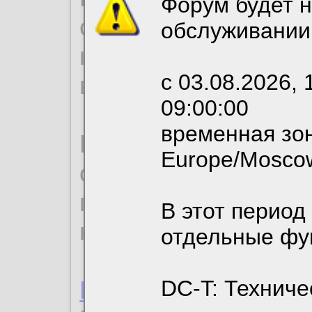
Форум будет н
согласие на обрабо
обслуживании
необходимых для р
с 03.08.2026, 
вы можете выбрать
09:00:00
временная зон
По нижеприведенн
Europe/Mosco
ознакомиться с де
пользовательским 
В этот период
конфиденциальност
отдельные фу
Пользовательское 
DC-T: Техниче