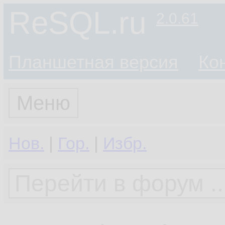
ReSQL.ru
2.0.61
Планшетная версия
Ко
Меню
Нов.
|
Гор.
|
Избр.