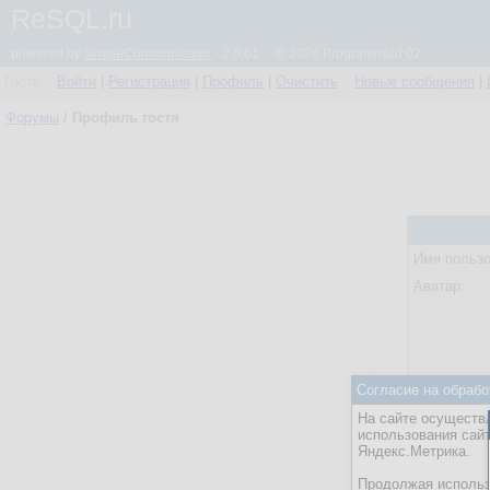
ReSQL.ru
powered by
simpleCommunicator
- 2.0.61 © 2026 Programmizd 02
Гость
Войти
|
Регистрация
|
Профиль
|
Очистить
Новые сообщения
|
Форумы
/
Профиль гостя
Имя пользо
Аватар:
Согласие на обрабо
Статус:
На сайте осуществл
Посл. акти
использования сай
Яндекс.Метрика.
Действия:
Продолжая использо