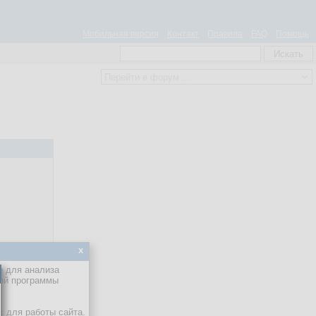
Мобильная версия
Контакт
Правила
FAQ
Помощь
x
е для анализа
кой программы
х для работы сайта.