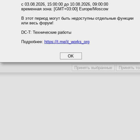
Темы с участием автора
ожете выбрать по своему усмотрению.
с 03.08.2026, 15:00:00 до 10.08.2026, 09:00:00
Последние сообщения автора
временная зона: [GMT+03:00] Europe/Moscow
м ссылкам мы можете ознакомиться с действующим на сайте пользова
Последние темы автора
итикой конфиденциальности.
В этот период могут быть недоступны отдельные функции
Последние вложения автора
или весь форум!
соглашение
Поместить в игнор-лист
циальности
DC-T: Технические работы
Игнор-лист / Сокрытие профиля
Подробнее:
https://t.me/it_works_org
okie
а статистики
Участника игнорируют
Профиль участника скрыв
етинга и рекламы