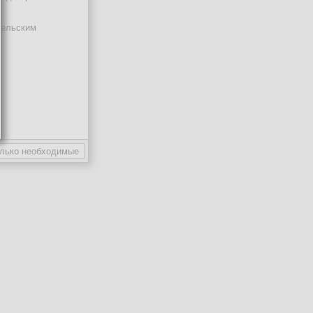
тельским
ают