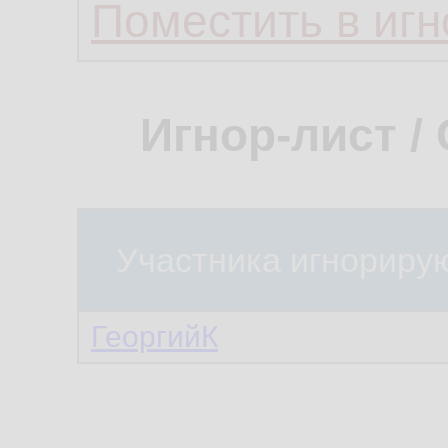
Поместить в игн
Игнор-лист /
Участника игнориру
ГеоргийК