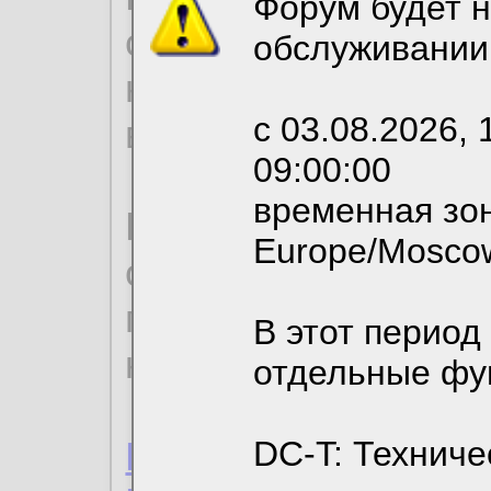
Форум будет н
согласие на обрабо
обслуживании
необходимых для р
с 03.08.2026, 
вы можете выбрать
09:00:00
временная зон
По нижеприведенн
Europe/Mosco
ознакомиться с де
пользовательским 
В этот период
конфиденциальност
отдельные фу
Пользовательское 
DC-T: Техниче