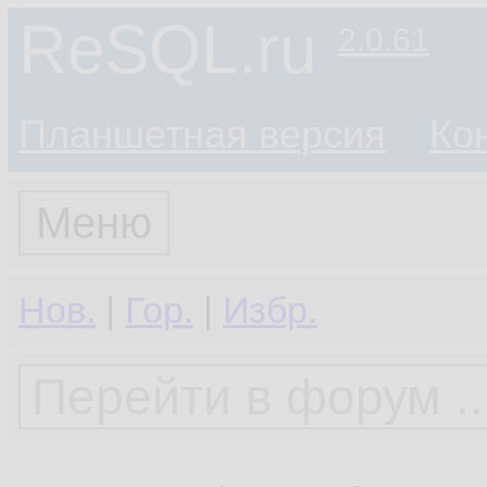
ReSQL.ru
2.0.61
Планшетная версия
Ко
Меню
Нов.
|
Гор.
|
Избр.