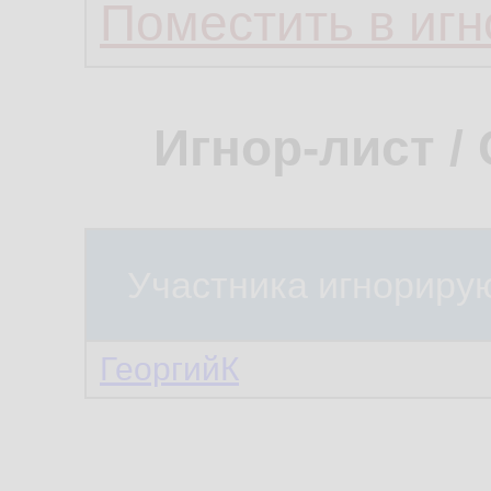
Поместить в игн
Игнор-лист /
Участника игнориру
ГеоргийК