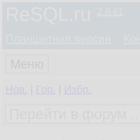
ReSQL.ru
2.0.61
Планшетная версия
Ко
Меню
Нов.
|
Гор.
|
Избр.