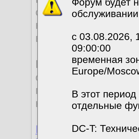
Форум будет н
согласие на обрабо
обслуживании
необходимых для р
с 03.08.2026, 
вы можете выбрать
09:00:00
временная зон
По нижеприведенн
Europe/Mosco
ознакомиться с де
пользовательским 
В этот период
конфиденциальност
отдельные фу
Пользовательское 
DC-T: Техниче