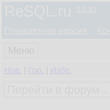
ReSQL.ru
2.0.61
Планшетная версия
Ко
Меню
Нов.
|
Гор.
|
Избр.