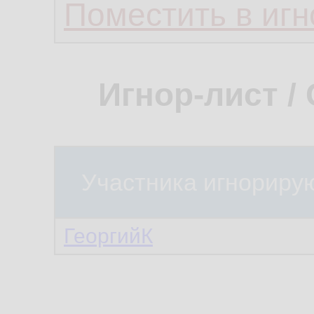
Поместить в игн
Игнор-лист /
Участника игнориру
ГеоргийК