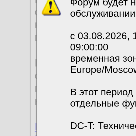
Форум будет н
согласие на обрабо
обслуживании
необходимых для р
с 03.08.2026, 
вы можете выбрать
09:00:00
временная зон
По нижеприведенн
Europe/Mosco
ознакомиться с де
пользовательским 
В этот период
конфиденциальност
отдельные фу
Пользовательское 
DC-T: Техниче