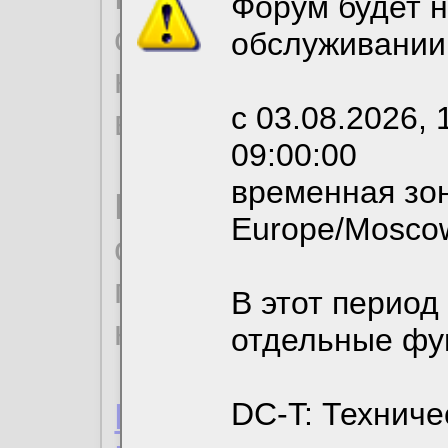
Форум будет н
согласие на обрабо
обслуживании
необходимых для р
с 03.08.2026, 
вы можете выбрать
09:00:00
временная зон
По нижеприведенн
Europe/Mosco
ознакомиться с де
пользовательским 
В этот период
конфиденциальност
отдельные фу
Пользовательское 
DC-T: Техниче