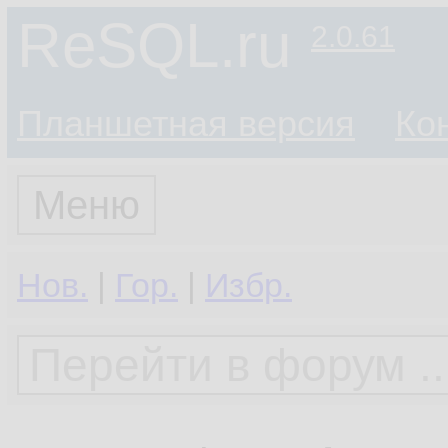
ReSQL.ru
2.0.61
Планшетная версия
Ко
Меню
Нов.
|
Гор.
|
Избр.