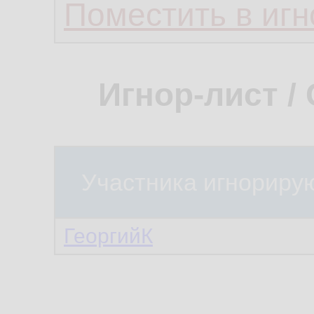
Поместить в игн
Игнор-лист /
Участника игнориру
ГеоргийК