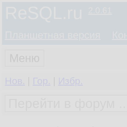
ReSQL.ru
2.0.61
Планшетная версия
Ко
Меню
Нов.
|
Гор.
|
Избр.