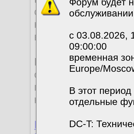
Форум будет н
согласие на обрабо
обслуживании
необходимых для р
с 03.08.2026, 
вы можете выбрать
09:00:00
временная зон
По нижеприведенн
Europe/Mosco
ознакомиться с де
пользовательским 
В этот период
конфиденциальност
отдельные фу
Пользовательское 
DC-T: Техниче