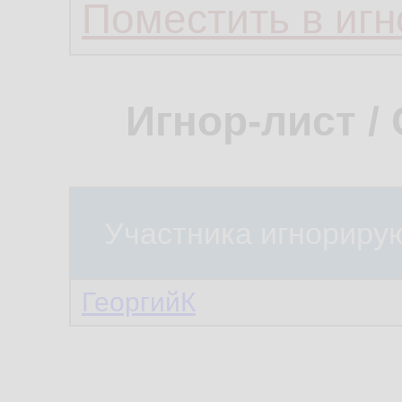
Поместить в игн
Игнор-лист /
Участника игнориру
ГеоргийК