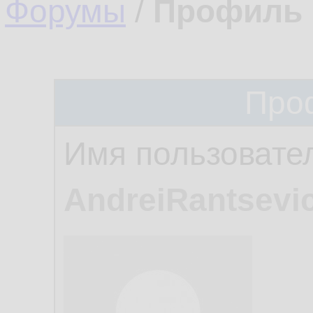
Форумы
/
Профиль 
Про
Имя пользовате
AndreiRantsevi