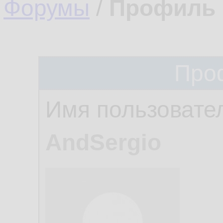
Форумы
/
Профиль 
Про
Имя пользовате
AndSergio