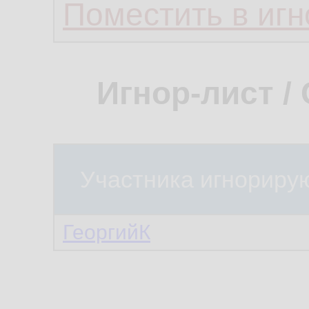
Поместить в игн
Игнор-лист /
Участника игнориру
ГеоргийК