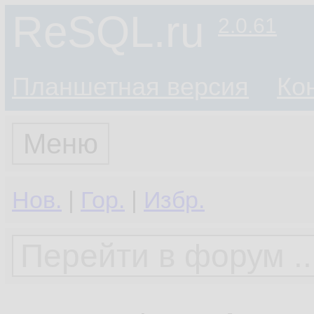
ReSQL.ru
2.0.61
Планшетная версия
Ко
Меню
Нов.
|
Гор.
|
Избр.