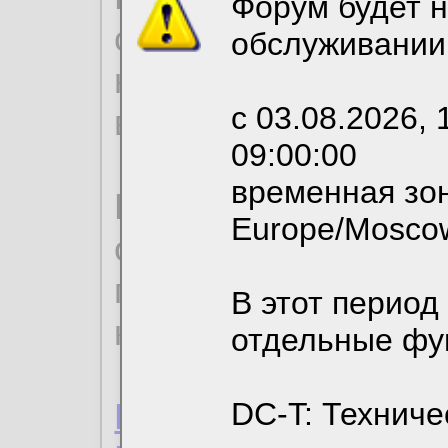
Форум будет н
согласие на обрабо
обслуживании
необходимых для р
с 03.08.2026, 
вы можете выбрать
09:00:00
временная зон
По нижеприведенн
Europe/Mosco
ознакомиться с де
пользовательским 
В этот период
конфиденциальност
отдельные фу
Пользовательское 
DC-T: Техниче