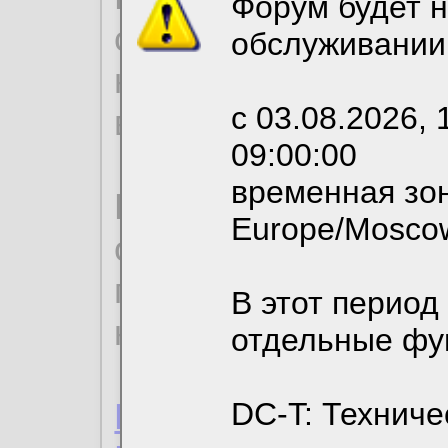
Форум будет н
согласие на обрабо
обслуживании
необходимых для р
с 03.08.2026, 
вы можете выбрать
09:00:00
временная зон
По нижеприведенн
Europe/Mosco
ознакомиться с де
пользовательским 
В этот период
конфиденциальност
отдельные фу
Пользовательское 
DC-T: Техниче