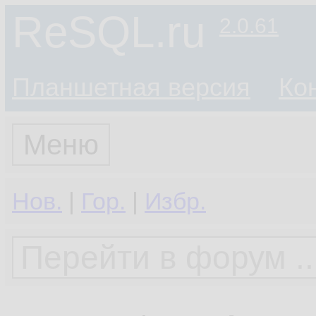
ReSQL.ru
2.0.61
Планшетная версия
Ко
Меню
Нов.
|
Гор.
|
Избр.