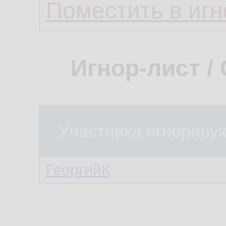
Поместить в игн
Игнор-лист /
Участника игнориру
ГеоргийК