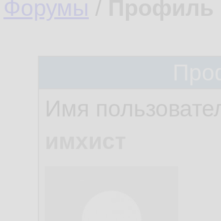
Форумы
/
Профиль 
Про
Имя пользовате
имхист