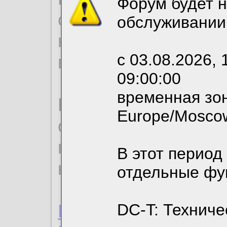
Форум будет н
согласие на обрабо
обслуживании
необходимых для р
с 03.08.2026, 
вы можете выбрать
09:00:00
временная зон
По нижеприведенн
Europe/Mosco
ознакомиться с де
пользовательским 
В этот период
конфиденциальност
отдельные фу
Пользовательское 
DC-T: Техниче