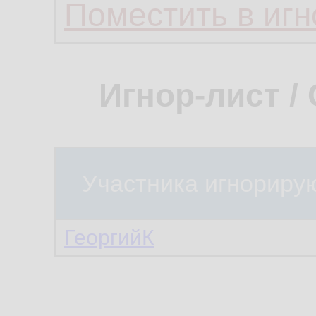
Поместить в игн
Игнор-лист /
Участника игнориру
ГеоргийК