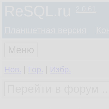
ReSQL.ru
2.0.61
Планшетная версия
Ко
Меню
Нов.
|
Гор.
|
Избр.