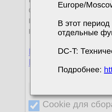
Europe/Mosco
ознакомиться с де
пользовательским 
В этот период
конфиденциальност
отдельные фу
Пользовательское 
DC-T: Техниче
Политика конфиде
Подробнее:
ht
Необходимые co
Cookie для сбор