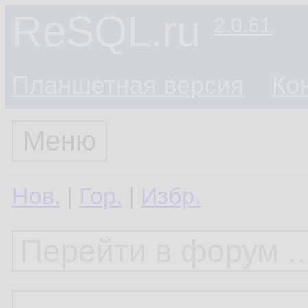
ReSQL.ru
2.0.61
Планшетная версия
Ко
Меню
Нов.
|
Гор.
|
Избр.