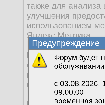
также для анализа 
улучшения предост
использованием ме
Яндекс.Метрика.
Предупреждение
Продолжая использо
Форум будет н
согласие на обрабо
обслуживании
необходимых для р
с 03.08.2026, 
вы можете выбрать
09:00:00
временная зон
По нижеприведенн