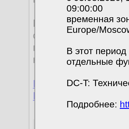
09:00:00
временная зон
По нижеприведенн
Europe/Mosco
ознакомиться с де
пользовательским 
В этот период
конфиденциальност
отдельные фу
Пользовательское 
DC-T: Техниче
Политика конфиде
Подробнее:
ht
Необходимые co