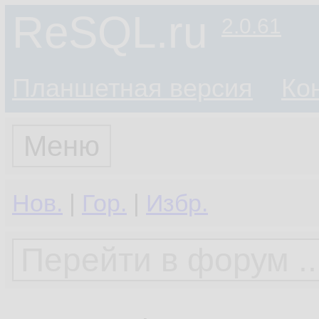
ReSQL.ru
2.0.61
Планшетная версия
Ко
Меню
Нов.
|
Гор.
|
Избр.