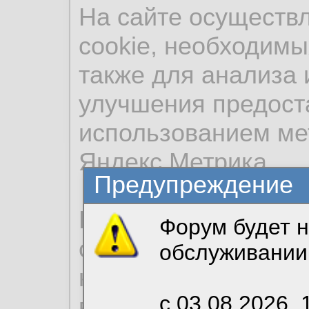
На сайте осуществ
cookie, необходимы
также для анализа 
улучшения предост
использованием ме
Яндекс.Метрика.
Предупреждение
Продолжая использо
Форум будет н
согласие на обрабо
обслуживании
необходимых для р
с 03.08.2026, 
вы можете выбрать