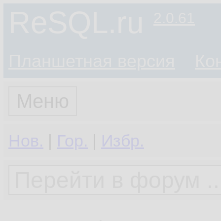
ReSQL.ru
2.0.61
Планшетная версия
Ко
Меню
Нов.
|
Гор.
|
Избр.