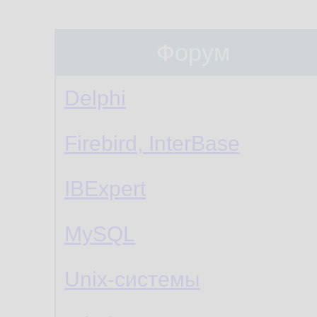
Форум
Delphi
Firebird, InterBase
IBExpert
MySQL
Unix-системы