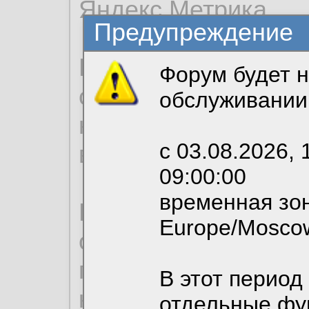
Яндекс.Метрика.
Предупреждение
Продолжая использо
Форум будет н
согласие на обрабо
обслуживании
необходимых для р
с 03.08.2026, 
вы можете выбрать
09:00:00
временная зон
По нижеприведенн
Europe/Mosco
ознакомиться с де
пользовательским 
В этот период
конфиденциальност
отдельные фу