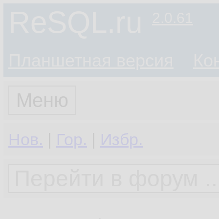
ReSQL.ru
2.0.61
Планшетная версия
Ко
Меню
Нов.
|
Гор.
|
Избр.