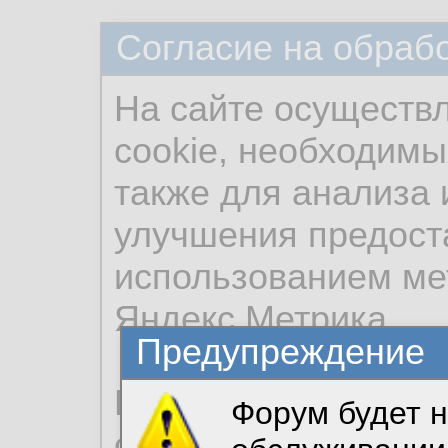
Согласие на обраб
На сайте осуществ
cookie, необходимы
также для анализа 
улучшения предост
использованием ме
Яндекс.Метрика.
Предупреждение
Продолжая использо
Форум будет н
согласие на обрабо