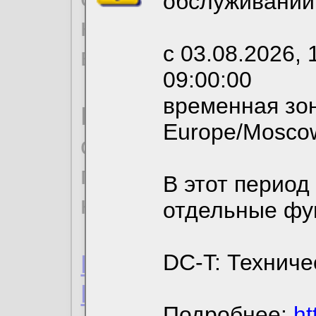
обслуживании
необходимых для р
с 03.08.2026, 
вы можете выбрать
09:00:00
временная зон
По нижеприведенн
Europe/Mosco
ознакомиться с де
пользовательским 
В этот период
конфиденциальност
отдельные фу
Пользовательское 
DC-T: Техниче
Политика конфиде
Подробнее:
ht