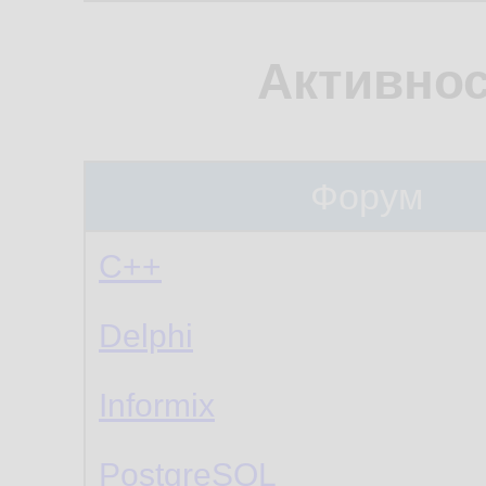
Активнос
Форум
C++
Delphi
Informix
PostgreSQL