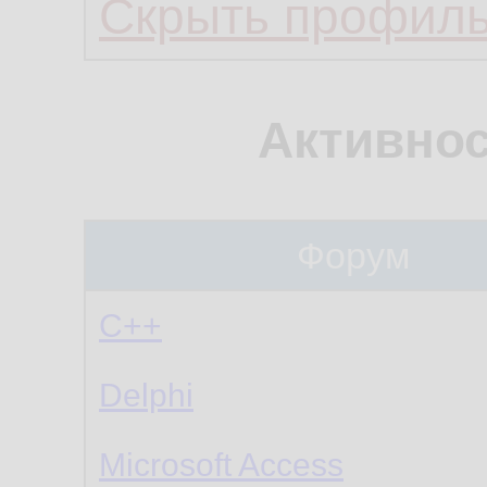
Скрыть профил
Активнос
Форум
C++
Delphi
Microsoft Access