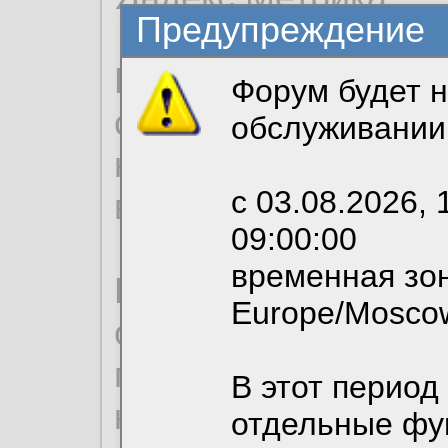
Предупреждение
Продолжая использо
Форум будет н
согласие на обрабо
обслуживании
необходимых для р
с 03.08.2026, 
вы можете выбрать
09:00:00
временная зон
По нижеприведенн
Europe/Mosco
ознакомиться с де
пользовательским 
В этот период
конфиденциальност
отдельные фу