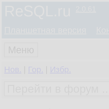
ReSQL.ru
2.0.61
Планшетная версия
Ко
Меню
Нов.
|
Гор.
|
Избр.