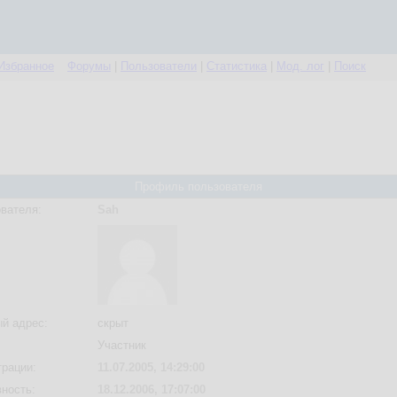
Избранное
Форумы
|
Пользователи
|
Статистика
|
Мод. лог
|
Поиск
Профиль пользователя
вателя:
Sah
й адрес:
скрыт
Участник
трации:
11.07.2005, 14:29:00
вность:
18.12.2006, 17:07:00