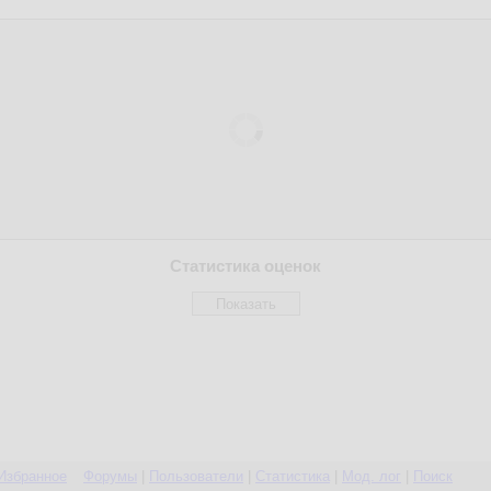
Статистика оценок
Избранное
Форумы
|
Пользователи
|
Статистика
|
Мод. лог
|
Поиск