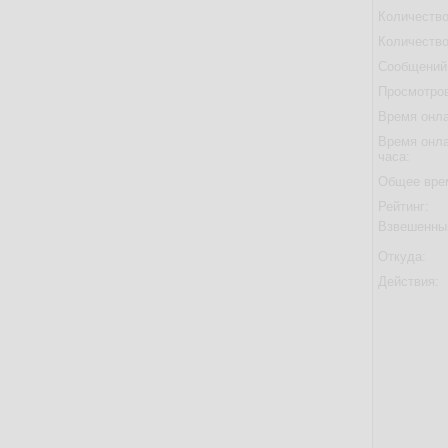
Количество
Количество
Сообщений 
Просмотров
Время онла
Время онла
часа:
Общее вре
Рейтинг:
Взвешенны
Откуда:
Действия: