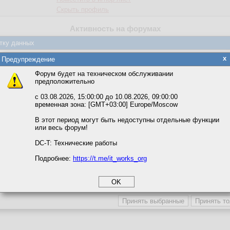
Скрыть профиль
Активность на форумах
тку данных
Форум
Сообщения
яется обработка файлов cookie, необходимых для работы сайта, а такж
x
Предупреждение
1
0,4 %
та и улучшения предоставляемых сервисов с использованием метричес
Форум будет на техническом обслуживании
35
13,0 %
предположительно
188
69,9 %
вать сайт, вы даёте согласие на обработку файлов cookie, необходимы
ожете выбрать по своему усмотрению.
с 03.08.2026, 15:00:00 до 10.08.2026, 09:00:00
X
37
13,8 %
временная зона: [GMT+03:00] Europe/Moscow
м ссылкам мы можете ознакомиться с действующим на сайте пользова
ms
5
1,9 %
итикой конфиденциальности.
В этот период могут быть недоступны отдельные функции
, ASE, IQ
2
0,7 %
или весь форум!
соглашение
орумы
1
0,4 %
циальности
DC-T: Технические работы
Активность по дням
Подробнее:
https://t.me/it_works_org
okie
а статистики
етинга и рекламы