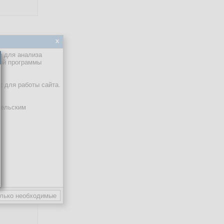
x
е для анализа
кой программы
х для работы сайта.
тельским