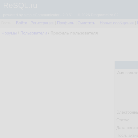
ReSQL.ru
powered by
simpleCommunicator
- 2.0.61 © 2026 Programmizd 02
Гость
Войти
|
Регистрация
|
Профиль
|
Очистить
Новые сообщения
|
Форумы
/
Пользователи
/
Профиль пользователя
Имя пользо
Электронны
Статус:
Дата регис
Посл. акти