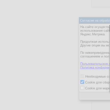
Согласие на обрабо
На сайте осуществл
Delphi
использования сай
Яндекс.Метрика.
Java
Oracle
Продолжая использо
Другие опции вы м
Oracle APE
По нижеприведенны
Oracle For
соглашением и пол
Sybase ASA
Пользовательское 
Скрытые ф
Политика конфиден
Необходимые co
Cookie для сбор
Cookie для марк