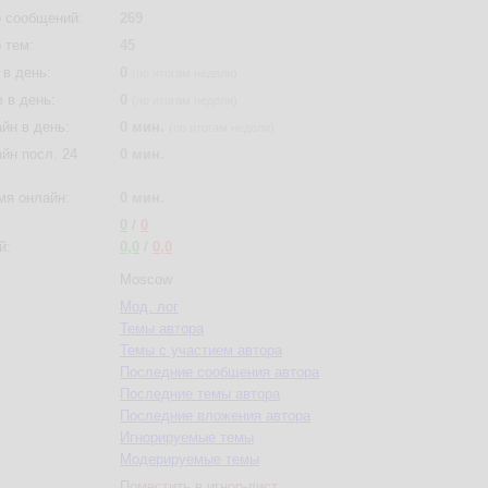
 сообщений:
269
 тем:
45
в день:
0
(по итогам недели)
 в день:
0
(по итогам недели)
йн в день:
0 мин.
(по итогам недели)
йн посл. 24
0 мин.
мя онлайн:
0 мин.
0
/
0
й:
0,0
/
0,0
Moscow
Мод. лог
Темы автора
Темы с участием автора
Последние сообщения автора
Последние темы автора
Последние вложения автора
Игнорируемые темы
Модерируемые темы
Поместить в игнор-лист