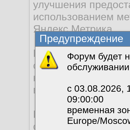
улучшения предост
использованием ме
Яндекс.Метрика.
Предупреждение
Продолжая использо
Форум будет н
согласие на обрабо
обслуживании
необходимых для р
с 03.08.2026, 
вы можете выбрать
09:00:00
временная зон
По нижеприведенн
Europe/Mosco
ознакомиться с де