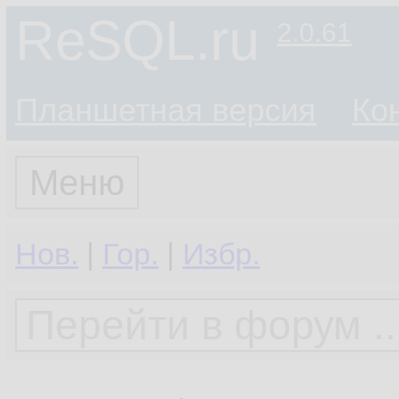
ReSQL.ru
2.0.61
Планшетная версия
Ко
Меню
Нов.
|
Гор.
|
Избр.