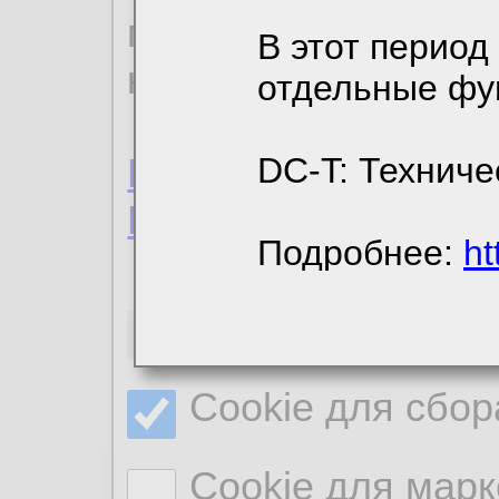
пользовательским 
В этот период
конфиденциальност
отдельные фу
Пользовательское 
DC-T: Техниче
Политика конфиде
Подробнее:
ht
Необходимые co
Cookie для сбор
Cookie для марк