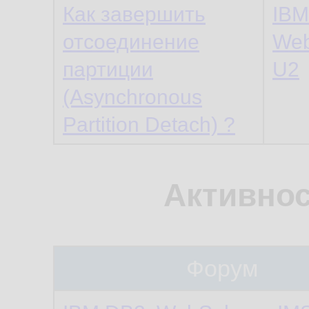
Как завершить
IBM
отсоединение
Web
партиции
U2
(Asynchronous
Partition Detach) ?
Активнос
Форум