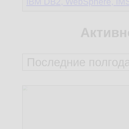
IBM DB2, WebSphere, IMS
Активн