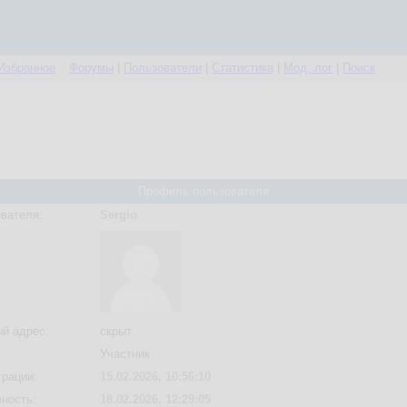
Избранное
Форумы
|
Пользователи
|
Статистика
|
Мод. лог
|
Поиск
Профиль пользователя
вателя:
Sergio
й адрес:
скрыт
Участник
трации:
15.02.2026, 10:56:10
вность:
18.02.2026, 12:29:05