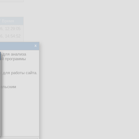
/ Время
6, 12:29:05
6, 14:54:52
x
6, 11:13:47
е для анализа
кой программы
6, 11:06:32
х для работы сайта.
6, 11:05:14
тельским
ия