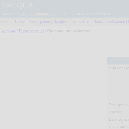
ReSQL.ru
powered by
simpleCommunicator
- 2.0.61 © 2026 Programmizd 02
Гость
Войти
|
Регистрация
|
Профиль
|
Очистить
Новые сообщения
|
Форумы
/
Пользователи
/
Профиль пользователя
Имя пользо
Электронны
Статус:
Дата регис
Посл. акти