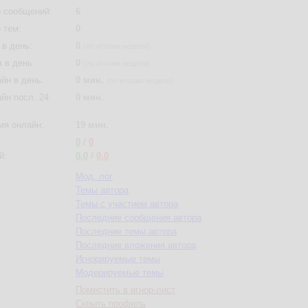
 сообщений:
6
 тем:
0
в день:
0
(по итогам недели)
 в день:
0
(по итогам недели)
йн в день:
0 мин.
(по итогам недели)
йн посл. 24
0 мин.
мя онлайн:
19 мин.
0
/
0
й:
0,0
/
0,0
Мод. лог
Темы автора
Темы с участием автора
Последние сообщения автора
Последние темы автора
Последние вложения автора
Игнорируемые темы
Модерируемые темы
Поместить в игнор-лист
Скрыть профиль