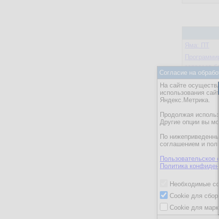
Яма: ПТ
Программир
запросов б
Согласие на обрабо
Программис
На сайте осуществл
C#/Delphi
использования сай
Яндекс.Метрика.
Какую фай
выбрать?
Продолжая использо
Дирижабли 
Другие опции вы м
По нижеприведенны
соглашением и пол
Пользовательское 
Политика конфиден
Просто трё
Работа
Необходимые co
Разработк
Cookie для сбор
Cookie для марк