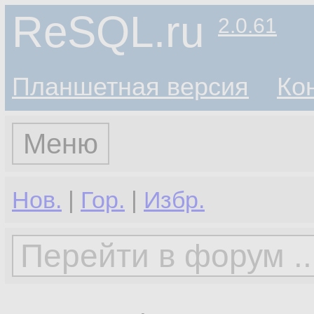
ReSQL.ru
2.0.61
Планшетная версия
Ко
Меню
Нов.
|
Гор.
|
Избр.