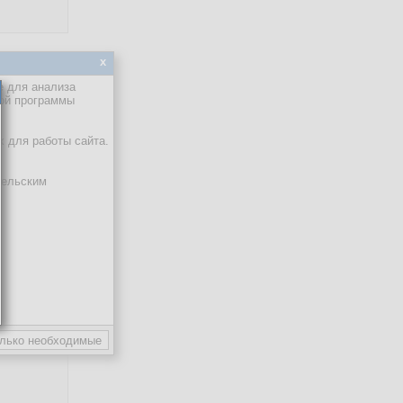
x
е для анализа
/ Время
кой программы
5, 16:14:12
х для работы сайта.
тельским