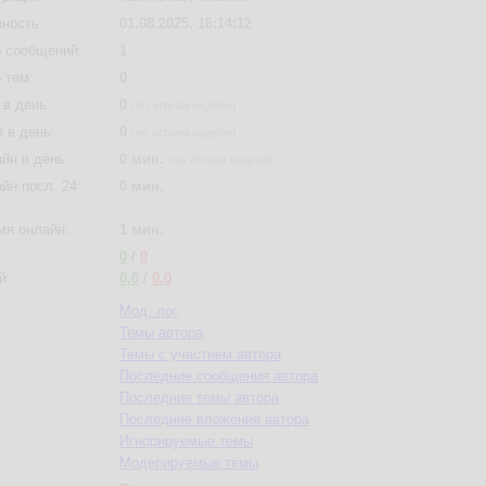
вность:
01.08.2025, 16:14:12
 сообщений:
1
 тем:
0
в день:
0
(по итогам недели)
 в день:
0
(по итогам недели)
йн в день:
0 мин.
(по итогам недели)
йн посл. 24
0 мин.
мя онлайн:
1 мин.
0
/
0
й:
0,0
/
0,0
Мод. лог
Темы автора
Темы с участием автора
Последние сообщения автора
Последние темы автора
Последние вложения автора
Игнорируемые темы
Модерируемые темы