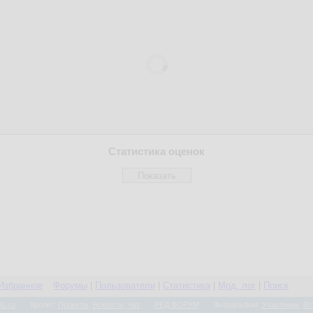
Статистика оценок
Избранное
Форумы
|
Пользователи
|
Статистика
|
Мод. лог
|
Поиск
L.ru
Кролег:
Проекты
,
Новости
,
Чат
РЕД ФОРУМ
Фотоальбом:
Участники
,
Вс