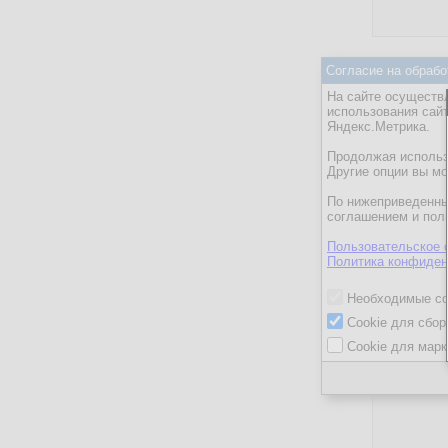
Согласие на обрабо
На сайте осуществл
использования сай
Меркурий-
Яндекс.Метрика.
партнеров
Продолжая использо
Другие опции вы м
По нижеприведенны
соглашением и пол
ERP и уче
Пользовательское 
Политика конфиден
Необходимые co
Cookie для сбор
Cookie для марк