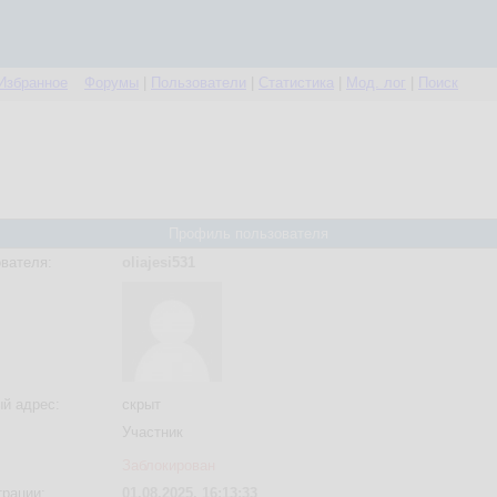
Избранное
Форумы
|
Пользователи
|
Статистика
|
Мод. лог
|
Поиск
Профиль пользователя
вателя:
oliajesi531
й адрес:
скрыт
Участник
Заблокирован
трации:
01.08.2025, 16:13:33