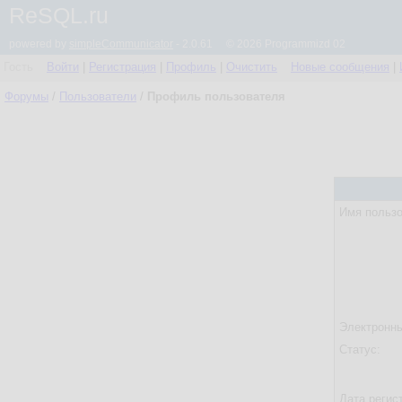
ReSQL.ru
powered by
simpleCommunicator
- 2.0.61 © 2026 Programmizd 02
Гость
Войти
|
Регистрация
|
Профиль
|
Очистить
Новые сообщения
|
Форумы
/
Пользователи
/
Профиль пользователя
Имя пользо
Электронны
Статус:
Дата регис