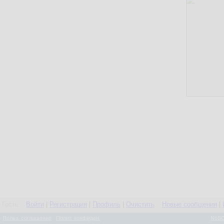
Гость
Войти
|
Регистрация
|
Профиль
|
Очистить
Новые сообщения
|
Польз. соглашение
Полит. конфиден.
NoSQ