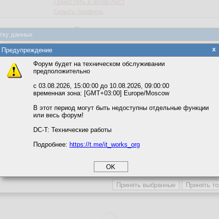
Поместить в игнор-лист
Скрыть профиль
Прочитанные темы
тку данных
яется обработка файлов cookie, необходимых для работы сайта, а такж
Тема
Форум
Дата 
x
Предупреждение
та и улучшения предоставляемых сервисов с использованием метричес
ERP ищет сервисных
ERP и учетные системы
01.08.202
Форум будет на техническом обслуживании
предположительно
вать сайт, вы даёте согласие на обработку файлов cookie, необходимы
ожете выбрать по своему усмотрению.
с 03.08.2026, 15:00:00 до 10.08.2026, 09:00:00
Активность на форумах
временная зона: [GMT+03:00] Europe/Moscow
м ссылкам мы можете ознакомиться с действующим на сайте пользова
итикой конфиденциальности.
Форум
Сообщения
В этот период могут быть недоступны отдельные функции
или весь форум!
тные системы
1
100,0 %
соглашение
циальности
DC-T: Технические работы
Активность по дням
Подробнее:
https://t.me/it_works_org
okie
а статистики
етинга и рекламы