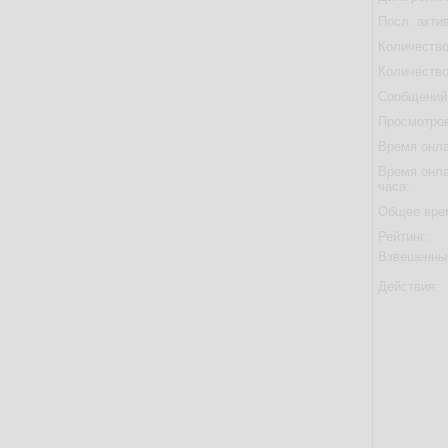
Посл. акти
Количество
Количество
Сообщений 
Просмотров
Время онла
Время онла
часа:
Общее вре
Рейтинг:
Взвешенны
Действия: