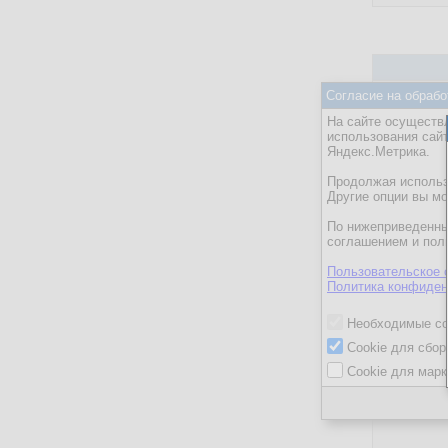
Caché, Ens
Согласие на обрабо
HTML, Java
На сайте осуществл
использования сай
PHP, Perl, 
Яндекс.Метрика.
PostgreSQ
Продолжая использо
Unix-систе
Другие опции вы м
Программи
По нижеприведенны
соглашением и пол
Проектиро
Сравнение
Пользовательское 
Политика конфиден
Скрытые ф
Необходимые co
Cookie для сбор
Cookie для марк