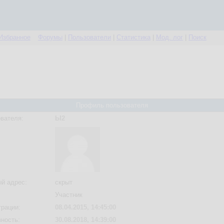
Избранное
Форумы
|
Пользователи
|
Статистика
|
Мод. лог
|
Поиск
Профиль пользователя
вателя:
Ы2
й адрес:
скрыт
Участник
трации:
08.04.2015, 14:45:00
вность:
30.08.2018, 14:39:00