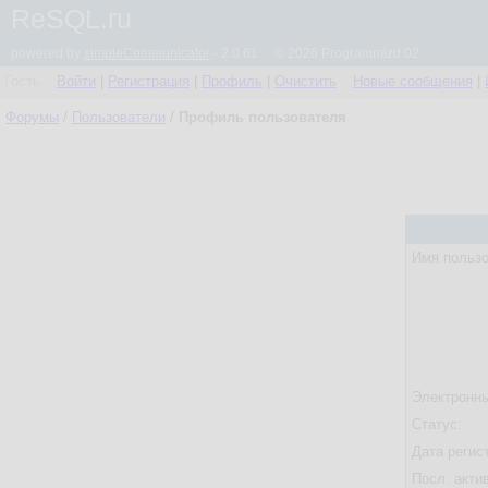
ReSQL.ru
powered by
simpleCommunicator
- 2.0.61 © 2026 Programmizd 02
Гость
Войти
|
Регистрация
|
Профиль
|
Очистить
Новые сообщения
|
Форумы
/
Пользователи
/
Профиль пользователя
Имя пользо
Электронны
Статус:
Дата регис
Посл. акти