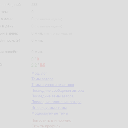
 сообщений:
233
 тем:
0
в день:
0
(по итогам недели)
 в день:
0
(по итогам недели)
йн в день:
0 мин.
(по итогам недели)
йн посл. 24
0 мин.
мя онлайн:
0 мин.
0
/
0
й:
0,0
/
0,0
Мод. лог
Темы автора
Темы с участием автора
Последние сообщения автора
Последние темы автора
Последние вложения автора
Игнорируемые темы
Модерируемые темы
Поместить в игнор-лист
Скрыть профиль