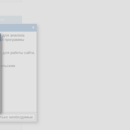
ия
x
е для анализа
кой программы
х для работы сайта.
тельским