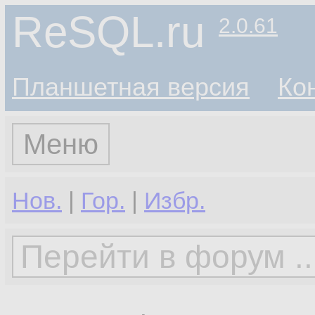
ReSQL.ru
2.0.61
Планшетная версия
Ко
Меню
Нов.
|
Гор.
|
Избр.