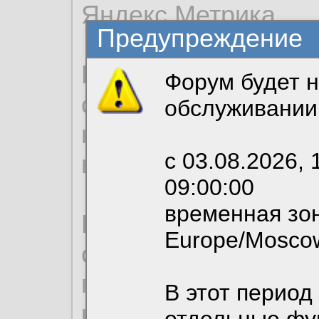
Яндекс.Метрика.
Предупреждение
Продолжая использо
Форум будет н
согласие на обрабо
обслуживании
необходимых для р
с 03.08.2026, 
вы можете выбрать
09:00:00
временная зон
По нижеприведенн
Europe/Mosco
ознакомиться с де
пользовательским 
В этот период
конфиденциальност