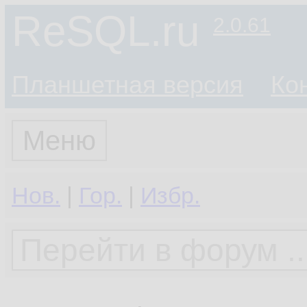
ReSQL.ru
2.0.61
Планшетная версия
Ко
Меню
Нов.
|
Гор.
|
Избр.