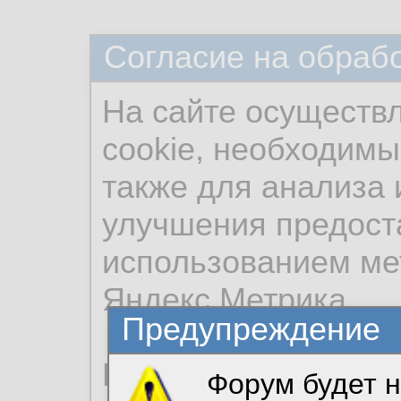
Согласие на обраб
На сайте осуществ
cookie, необходимы
также для анализа 
улучшения предост
использованием ме
Яндекс.Метрика.
Предупреждение
Продолжая использо
Форум будет н