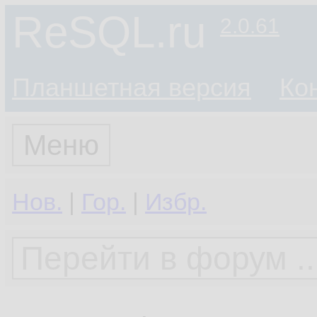
ReSQL.ru
2.0.61
Планшетная версия
Ко
Меню
Нов.
|
Гор.
|
Избр.