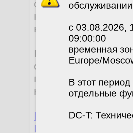
согласие на обрабо
обслуживании
необходимых для р
с 03.08.2026, 
вы можете выбрать
09:00:00
временная зон
По нижеприведенн
Europe/Mosco
ознакомиться с де
пользовательским 
В этот период
конфиденциальност
отдельные фу
Пользовательское 
DC-T: Техниче
Политика конфиде