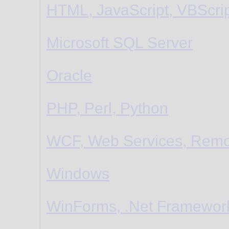
HTML, JavaScript, VBScri
Microsoft SQL Server
Oracle
PHP, Perl, Python
WCF, Web Services, Remo
Windows
WinForms, .Net Framewor