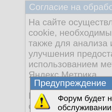
Согласие на обраб
На сайте осуществ
cookie, необходимы
также для анализа 
улучшения предост
использованием ме
Яндекс.Метрика.
Предупреждение
Продолжая использо
Форум будет н
согласие на обрабо
обслуживании