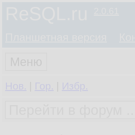
ReSQL.ru
2.0.61
Планшетная версия
Ко
Меню
Нов.
|
Гор.
|
Избр.