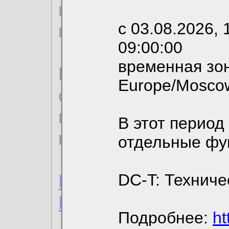
необходимых для р
с 03.08.2026, 
вы можете выбрать
09:00:00
временная зон
По нижеприведенн
Europe/Mosco
ознакомиться с де
пользовательским 
В этот период
конфиденциальност
отдельные фу
Пользовательское 
DC-T: Техниче
Политика конфиде
Подробнее:
ht