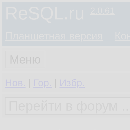
ReSQL.ru
2.0.61
Планшетная версия
Ко
Меню
Нов.
|
Гор.
|
Избр.