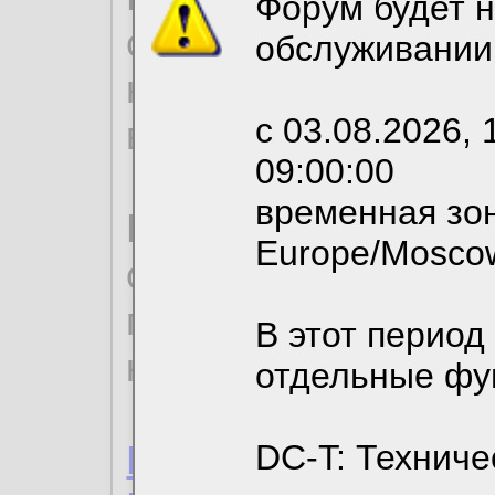
Форум будет н
согласие на обрабо
обслуживании
необходимых для р
с 03.08.2026, 
вы можете выбрать
09:00:00
временная зон
По нижеприведенн
Europe/Mosco
ознакомиться с де
пользовательским 
В этот период
конфиденциальност
отдельные фу
Пользовательское 
DC-T: Техниче