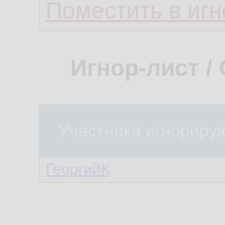
Поместить в игн
Игнор-лист /
Участника игнориру
ГеоргийК