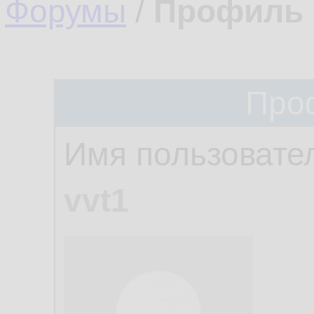
Форумы
/
Профиль 
Про
Имя пользовате
vvt1