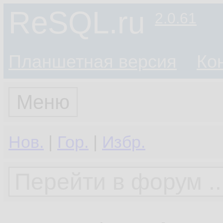
ReSQL.ru
2.0.61
Планшетная версия
Ко
Меню
Нов.
|
Гор.
|
Избр.