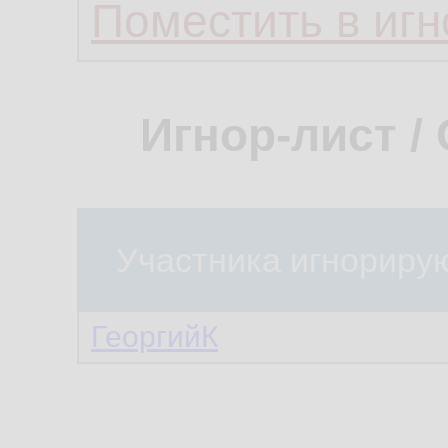
Поместить в игн
Игнор-лист /
Участника игнориру
ГеоргийК