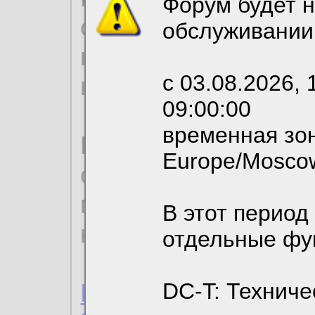
Форум будет н
согласие на обрабо
обслуживании
необходимых для р
с 03.08.2026, 
вы можете выбрать
09:00:00
временная зон
По нижеприведенн
Europe/Mosco
ознакомиться с де
пользовательским 
В этот период
конфиденциальност
отдельные фу
Пользовательское 
DC-T: Техниче