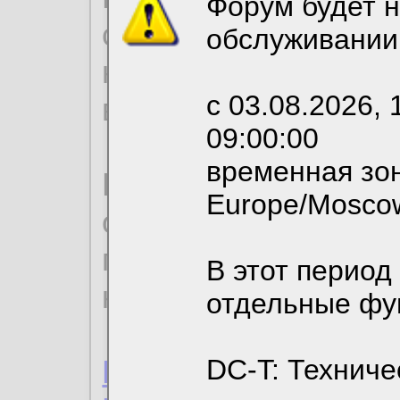
Форум будет н
согласие на обрабо
обслуживании
необходимых для р
с 03.08.2026, 
вы можете выбрать
09:00:00
временная зон
По нижеприведенн
Europe/Mosco
ознакомиться с де
пользовательским 
В этот период
конфиденциальност
отдельные фу
Пользовательское 
DC-T: Техниче