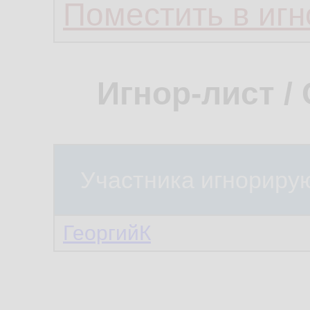
Поместить в игн
Игнор-лист /
Участника игнориру
ГеоргийК