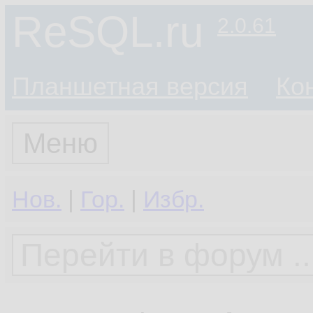
ReSQL.ru
2.0.61
Планшетная версия
Ко
Меню
Нов.
|
Гор.
|
Избр.