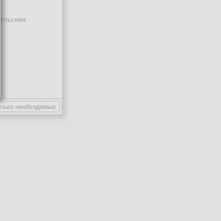
тельским
ают