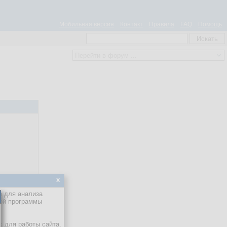
Мобильная версия
Контакт
Правила
FAQ
Помощь
x
е для анализа
кой программы
х для работы сайта.