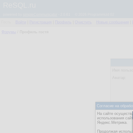
ReSQL.ru
powered by
simpleCommunicator
- 2.0.61 © 2026 Programmizd 02
Гость
Войти
|
Регистрация
|
Профиль
|
Очистить
Новые сообщения
|
Форумы
/
Профиль гостя
Имя пользо
Аватар:
Согласие на обрабо
Статус:
На сайте осуществл
Посл. акти
использования сай
Яндекс.Метрика.
Действия:
Продолжая использо