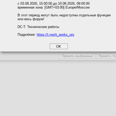
Темы с участием автора
ожете выбрать по своему усмотрению.
с 03.08.2026, 15:00:00 до 10.08.2026, 09:00:00
Последние сообщения автора
временная зона: [GMT+03:00] Europe/Moscow
м ссылкам мы можете ознакомиться с действующим на сайте пользова
Последние темы автора
итикой конфиденциальности.
В этот период могут быть недоступны отдельные функции
Последние вложения автора
или весь форум!
соглашение
Поместить в игнор-лист
циальности
DC-T: Технические работы
Игнор-лист / Сокрытие профиля
Подробнее:
https://t.me/it_works_org
okie
а статистики
Участника игнорируют
Профиль участника скрыв
етинга и рекламы