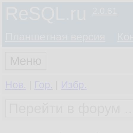
ReSQL.ru
2.0.61
Планшетная версия
Ко
Меню
Нов.
|
Гор.
|
Избр.