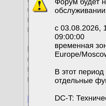
Форум будет н
согласие на обрабо
обслуживании
необходимых для р
с 03.08.2026, 
вы можете выбрать
09:00:00
временная зон
По нижеприведенн
Europe/Mosco
ознакомиться с де
пользовательским 
В этот период
конфиденциальност
отдельные фу
Пользовательское 
DC-T: Техниче