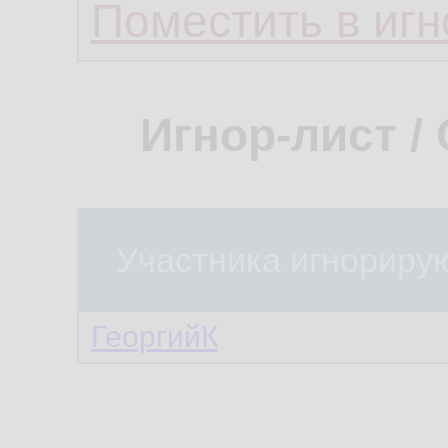
Поместить в игн
Игнор-лист /
Участника игнориру
ГеоргийК