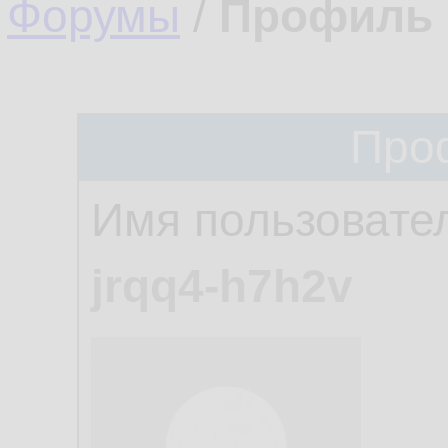
Форумы
/
Профиль 
Про
Имя пользовате
jrqq4-h7h2v